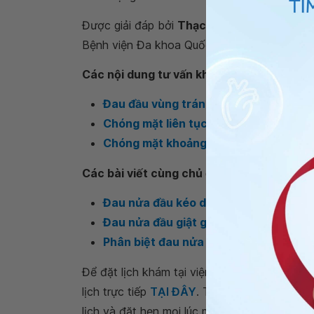
Được giải đáp bởi
Thạc sĩ, Bác sĩ Nguyễn T
Bệnh viện Đa khoa Quốc tế Vinmec Đà Nẵn
Các nội dung tư vấn khác
Đau đầu vùng trán là do đâu?
Chóng mặt liên tục là triệu chứng của
Chóng mặt khoảng 1 giờ mới hết là do
Các bài viết cùng chủ đề
Đau nửa đầu kéo dài vùng bên trái là 
Đau nửa đầu giật giật theo nhịp mạch 
Phân biệt đau nửa đầu và rối loạn tiền
Để đặt lịch khám tại viện, Quý khách vui lò
lịch trực tiếp
TẠI ĐÂY
. Tải và đặt lịch khám
lịch và đặt hẹn mọi lúc mọi nơi ngay trên ứn