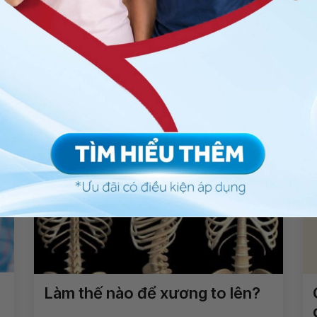
Chia sẻ
hần kinh
Đau nửa đầu
QnA
Xét nghiệm máu
Làm thế nào để xương to lên?