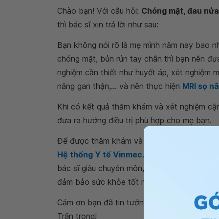
Chào bạn! Với câu hỏi:
Chóng mặt, đau nửa 
thì bác sĩ xin trả lời như sau:
Bạn không nói rõ là mẹ mình năm nay bao nh
chóng mặt, bủn rủn tay chân thì bạn nên đ
nghiệm cần thiết như huyết áp, xét nghiệm m
năng gan thận,... và nên thực hiện
MRI sọ n
Khi có kết quả thăm khám và xét nghiệm cận l
đưa ra hướng điều trị phù hợp cho mẹ bạn.
Để được thăm khám và tư vấn chuyên sâu b
Hệ thống Y tế Vinmec
. Tại đây có đầy đủ c
bác sĩ giàu chuyên môn, kinh nghiệm có nhiều
đảm bảo sức khỏe tốt nhất cho mẹ của bạn
Cảm ơn bạn đã tin tưởng và gửi câu hỏi đến 
Trân trọng!