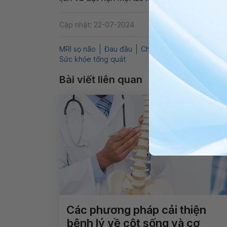
Cập nhật: 22-07-2024
MRI sọ não
Đau đầu
Chóng mặt
Suy nhược t
Sức khỏe tổng quát
Bài viết liên quan
Các phương pháp cải thiện
bệnh lý về cột sống và cơ