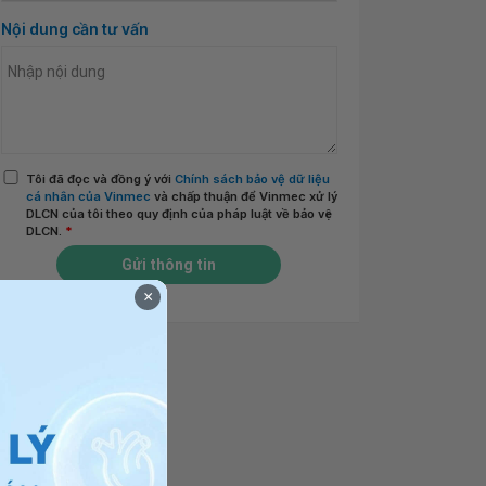
Nội dung cần tư vấn
Tôi đã đọc và đồng ý với
Chính sách bảo vệ dữ liệu
cá nhân của Vinmec
và chấp thuận để Vinmec xử lý
DLCN của tôi theo quy định của pháp luật về bảo vệ
DLCN.
*
Gửi thông tin
×