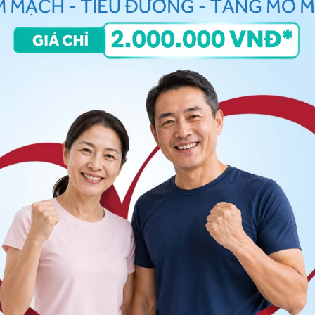
hị Mỹ -
Bác sĩ Nội trú - Khoa Khám bệnh & Nội khoa -
g
 bệnh gì?
 đâu?
triệu chứng của bệnh gì?
đập kéo dài: Phải làm sao?
 đình
ng bấm số
HOTLINE
, đặt mua
GÓI DỊCH VỤ
hoặc đặt
 tự động trên ứng dụng My Vinmec để quản lý, theo dõi
g dụng.