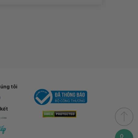
úng tôi
 kết