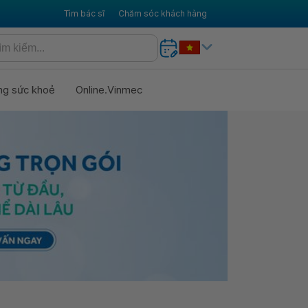
Tìm bác sĩ
Chăm sóc khách hàng
ng sức khoẻ
Online.Vinmec