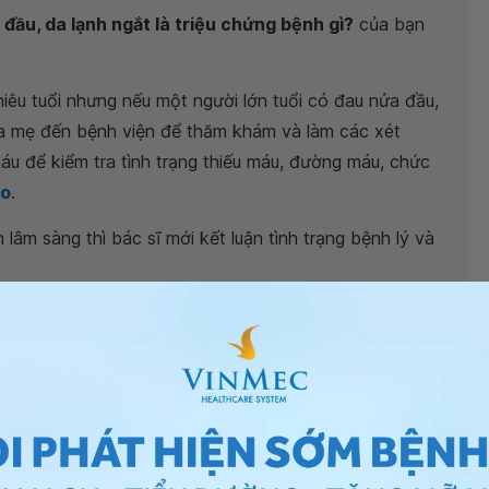
đầu, da lạnh ngắt là triệu chứng bệnh gì?
của bạn
iêu tuổi nhưng nếu một người lớn tuổi có đau nửa đầu,
ưa mẹ đến bệnh viện để thăm khám và làm các xét
áu để kiểm tra tình trạng thiếu máu, đường máu, chức
ão
.
âm sàng thì bác sĩ mới kết luận tình trạng bệnh lý và
ạn có thể đưa mẹ của mình đến bệnh viện thuộc
ơ sở vật chất, trang thiết bị y tế hiện đại, đội ngũ y
 năm công tác trong nghề sẽ đưa ra lời tư vấn điều trị
.
Vinmec. Chúc gia đình bạn có thật nhiều sức khỏe.