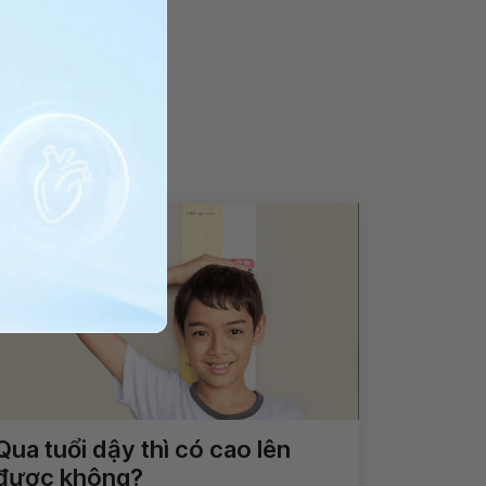
Qua tuổi dậy thì có cao lên
được không?