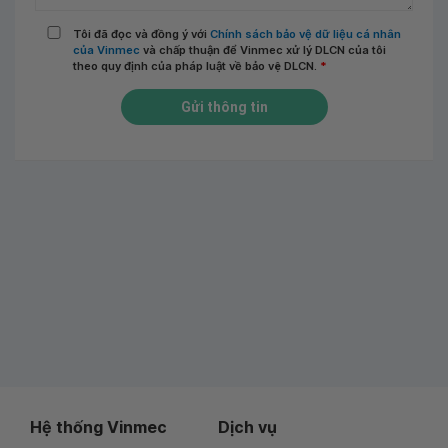
Tôi đã đọc và đồng ý với
Chính sách bảo vệ dữ liệu cá nhân
của Vinmec
và chấp thuận để Vinmec xử lý DLCN của tôi
theo quy định của pháp luật về bảo vệ DLCN.
*
Gửi thông tin
Hệ thống Vinmec
Dịch vụ