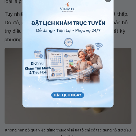
loại lá phổ biến và có giá thành rẻ.
Tuy nhiên, nhược điểm của lá này là dược tính rất thấp.
Do đó, phương pháp này chỉ có thể giúp bệnh nhân hỗ
trợ điều trị phần nào chứ không thay thế được bất kỳ
phương pháp nào khác.
Không nên bỏ qua việc dùng thuốc vì lá tía tô chỉ có tác dụng hỗ trợ điều