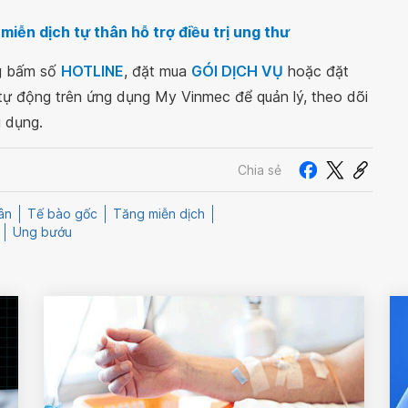
miễn dịch tự thân hỗ trợ điều trị ung thư
ng bấm số
HOTLINE
, đặt mua
GÓI DỊCH VỤ
hoặc đặt
 tự động trên ứng dụng My Vinmec để quản lý, theo dõi
g dụng.
Chia sẻ
ân
Tế bào gốc
Tăng miễn dịch
Ung bướu