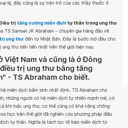
ại lệ, đây cũng là sự trăn trở của các thầy thuốc ở
Điều trị
tăng cường miễn dịch
tự thân trong ung thư
của TS Samuel JK Abraham – chuyên gia hàng đầu về
trị ung thư
đến từ Nhật Bản. Đây là bước mở đầu cho
ung thư tiến tiến nhất trên thế giới hiện nay.
 ở Việt Nam và cũng là ở Đông
điều trị ung thư bằng tăng
n" - TS Abraham cho biết.
 hệ miễn dịch bẩm sinh nhất định. TS Abraham cho
inh, những người có hệ miễn dịch tự nhiên mạnh mẽ, có
cả khi mắc ung thư, cơ thể cũng có khả năng chống
hoa học trên thế giới đã nghiên cứu phương pháp điều
dịch tự thân. Nghĩa là tách lọc tế bào miễn dịch từ