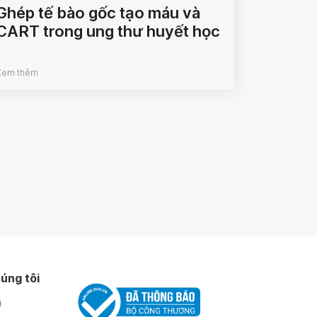
Ghép tế bào gốc tạo máu và
CART trong ung thư huyết học
Xem thêm
úng tôi