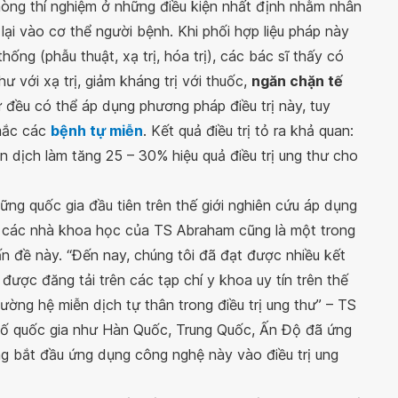
hòng thí nghiệm ở những điều kiện nhất định nhằm nhân
lại vào cơ thể người bệnh. Khi phối hợp liệu pháp này
hống (phẫu thuật, xạ trị, hóa trị), các bác sĩ thấy có
 với xạ trị, giảm kháng trị với thuốc,
ngăn chặn tế
ư đều có thể áp dụng phương pháp điều trị này, tuy
 mắc các
bệnh tự miễn
. Kết quả điều trị tỏ ra khả quan:
n dịch làm tăng 25 – 30% hiệu quả điều trị ung thư cho
ng quốc gia đầu tiên trên thế giới nghiên cứu áp dụng
m các nhà khoa học của TS Abraham cũng là một trong
n đề này. “Đến nay, chúng tôi đã đạt được nhiều kết
 được đăng tải trên các tạp chí y khoa uy tín trên thế
cường hệ miễn dịch tự thân trong điều trị ung thư” – TS
số quốc gia như Hàn Quốc, Trung Quốc, Ấn Độ đã ứng
g bắt đầu ứng dụng công nghệ này vào điều trị ung