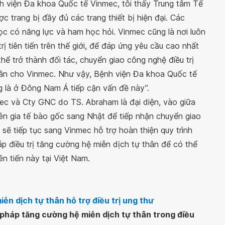
h viện Đa khoa Quốc tế Vinmec, tôi thấy Trung tâm Tế
trang bị đầy đủ các trang thiết bị hiện đại. Các
c có năng lực và ham học hỏi. Vinmec cũng là nơi luôn
 tiên tiến trên thế giới, để đáp ứng yêu cầu cao nhất
hể trở thành đối tác, chuyển giao công nghệ điều trị
hân cho Vinmec. Như vậy, Bệnh viện Đa khoa Quốc tế
g là ở Đông Nam Á tiếp cận vấn đề này”.
ec và Cty GNC do TS. Abraham là đại diện, vào giữa
ên gia tế bào gốc sang Nhật để tiếp nhận chuyển giao
ẽ tiếp tục sang Vinmec hỗ trợ hoàn thiện quy trình
áp điều trị tăng cường hệ miễn dịch tự thân để có thể
n tiến này tại Việt Nam.
ễn dịch tự thân hỗ trợ điều trị ung thư
 pháp tăng cường hệ miễn dịch tự thân trong điều