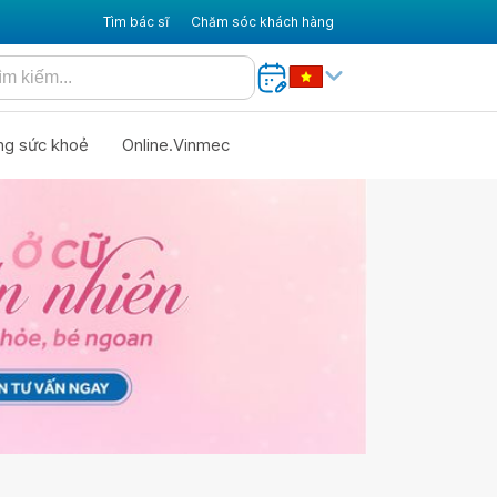
Tìm bác sĩ
Chăm sóc khách hàng
ng sức khoẻ
Online.Vinmec