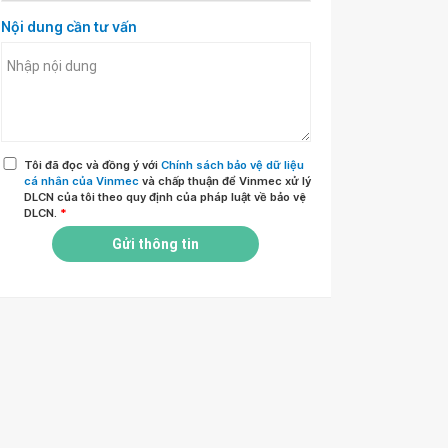
Nội dung cần tư vấn
Tôi đã đọc và đồng ý với
Chính sách bảo vệ dữ liệu
cá nhân của Vinmec
và chấp thuận để Vinmec xử lý
DLCN của tôi theo quy định của pháp luật về bảo vệ
DLCN.
*
Gửi thông tin