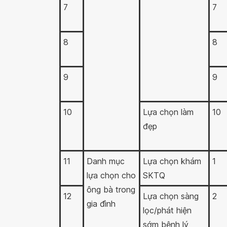
7
7
8
8
9
9
10
Lựa chọn làm
10
đẹp
11
Danh mục
Lựa chọn khám
1
lựa chọn cho
SKTQ
ông bà trong
12
Lựa chọn sàng
2
gia đình
lọc/phát hiện
sớm bệnh lý