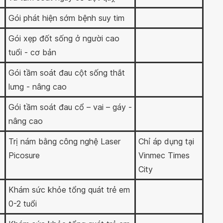
Gói phát hiện sớm bệnh suy tim
Gói xẹp đốt sống ở người cao
tuổi - cơ bản
Gói tầm soát đau cột sống thắt
lưng - nâng cao
Gói tầm soát đau cổ – vai – gáy -
nâng cao
Trị nám bằng công nghệ Laser
Chỉ áp dụng tại
Picosure
Vinmec Times
City
Khám sức khỏe tổng quát trẻ em
0-2 tuổi