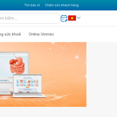
Tìm bác sĩ
Chăm sóc khách hàng
ng sức khoẻ
Online.Vinmec