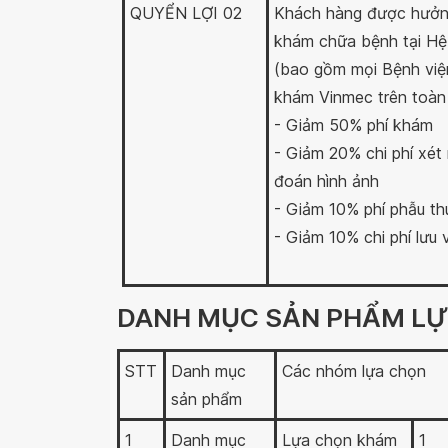
QUYỂN LỢI 02
Khách hàng được hưởng
khám chữa bệnh tại Hệ
(bao gồm mọi Bệnh việ
khám Vinmec trên toàn
- Giảm 50% phí khám
- Giảm 20% chi phí xét
đoán hình ảnh
- Giảm 10% phí phẫu th
- Giảm 10% chi phí lưu 
DANH MỤC SẢN PHẨM LỰA
STT
Danh mục
Các nhóm lựa chọn
sản phẩm
1
Danh mục
Lựa chọn khám
1