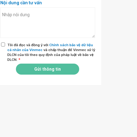
Nội dung cần tư vấn
Tôi đã đọc và đồng ý với
Chính sách bảo vệ dữ liệu
cá nhân của Vinmec
và chấp thuận để Vinmec xử lý
DLCN của tôi theo quy định của pháp luật về bảo vệ
DLCN.
*
Gửi thông tin