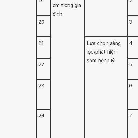
19
2
em trong gia
đình
20
3
21
Lựa chọn sàng
4
lọc/phát hiện
sớm bệnh lý
22
5
23
6
24
7