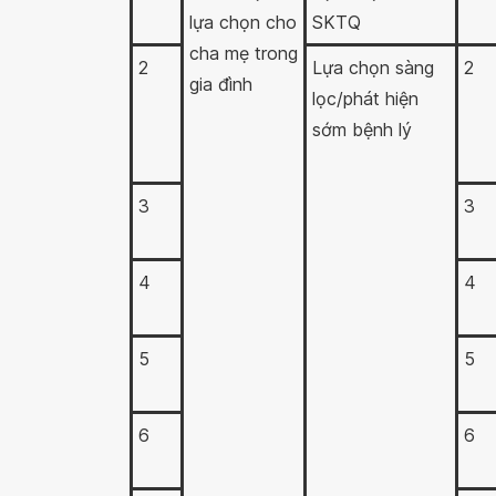
lựa chọn cho
SKTQ
cha mẹ trong
2
Lựa chọn sàng
2
gia đình
lọc/phát hiện
sớm bệnh lý
3
3
4
4
5
5
6
6