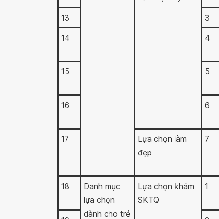
13
3
14
4
15
5
16
6
17
Lựa chọn làm
7
đẹp
18
Danh mục
Lựa chọn khám
1
lựa chọn
SKTQ
dành cho trẻ