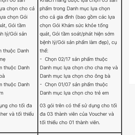
họn 06 sản
Khách hàng được lựa chọn 03 sản
ựa chọn cho cả
phẩm trong Danh mục lựa chọn
lựa chọn Gói
cho cả gia đình (bao gồm các lựa
át, Gói tầm
chọn Gói Khám sức khỏe tổng
h lý/Gói sản
quát, Gói tầm soát/phát hiện sớm
bệnh lý/Gói sản phẩm làm đẹp), cụ
m thuộc Danh
thể:
 mẹ
- Chọn 02/17 sản phẩm thuộc
m thuộc Danh
Danh mục lựa chọn cho cha mẹ và
bà
Danh mục lựa chọn cho ông bà
m thuộc Danh
- Chọn 01/07 sản phẩm thuộc
em
Danh mục lựa chọn cho trẻ em
ụng cho tối đa
03 gói trên có thể sử dụng cho tối
er và tối thiểu
đa 03 thành viên của Voucher và
tối thiểu cho 01 thành viên.