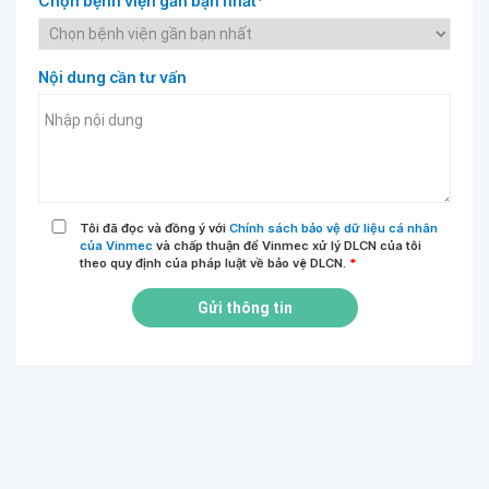
Chọn bệnh viện gần bạn nhất*
Nội dung cần tư vấn
Tôi đã đọc và đồng ý với
Chính sách bảo vệ dữ liệu cá nhân
của Vinmec
và chấp thuận để Vinmec xử lý DLCN của tôi
theo quy định của pháp luật về bảo vệ DLCN.
*
Gửi thông tin