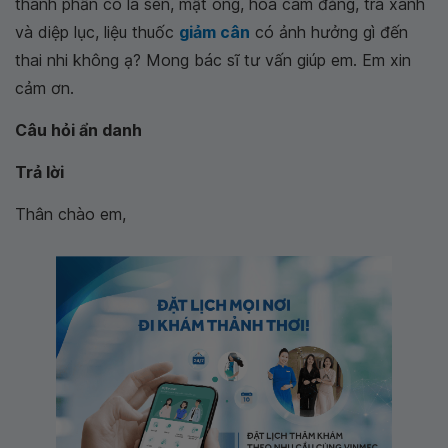
thành phần có lá sen, mật ong, hoa cam đắng, trà xanh
và diệp lục, liệu thuốc
giảm cân
có ảnh hưởng gì đến
thai nhi không ạ? Mong bác sĩ tư vấn giúp em. Em xin
cảm ơn.
Câu hỏi ẩn danh
Trả lời
Thân chào em,