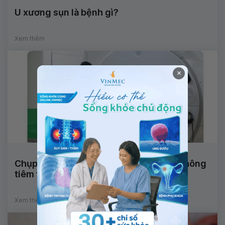
U xương sụn là bệnh gì?
Xem thêm
×
Chụp cắt lớp vi tính cột sống cổ có và không
tiêm thuốc cản quang
Xem thêm