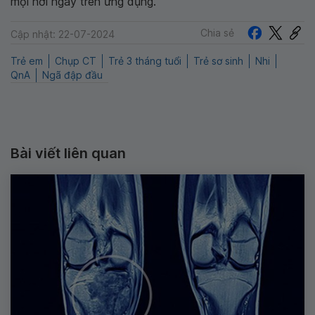
mọi nơi ngay trên ứng dụng.
Chia sẻ
Cập nhật: 22-07-2024
Trẻ em
Chụp CT
Trẻ 3 tháng tuổi
Trẻ sơ sinh
Nhi
QnA
Ngã đập đầu
Bài viết liên quan