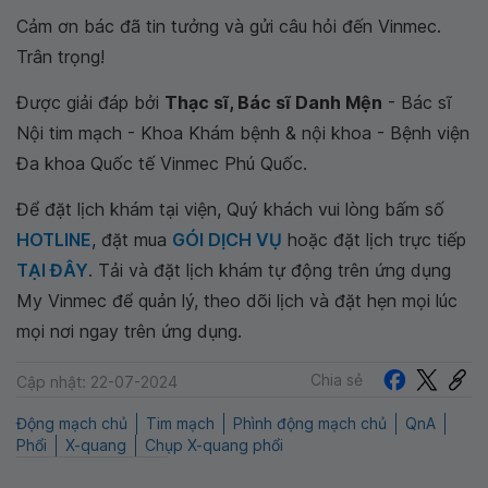
Cảm ơn bác đã tin tưởng và gửi câu hỏi đến Vinmec.
Trân trọng!
Được giải đáp bởi
Thạc sĩ, Bác sĩ Danh Mện
- Bác sĩ
Nội tim mạch - Khoa Khám bệnh & nội khoa - Bệnh viện
Đa khoa Quốc tế Vinmec Phú Quốc.
Để đặt lịch khám tại viện, Quý khách vui lòng bấm số
HOTLINE
, đặt mua
GÓI DỊCH VỤ
hoặc đặt lịch trực tiếp
TẠI ĐÂY
. Tải và đặt lịch khám tự động trên ứng dụng
My Vinmec để quản lý, theo dõi lịch và đặt hẹn mọi lúc
mọi nơi ngay trên ứng dụng.
Chia sẻ
Cập nhật: 22-07-2024
Động mạch chủ
Tim mạch
Phình động mạch chủ
QnA
Phổi
X-quang
Chụp X-quang phổi