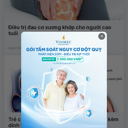
Điều trị đau cơ xương khớp cho người cao
tuổi
×
Xem thêm
Trẻ có động mạch chủ phải nằm bên trái kèm
dính vào cơ tim nguy hiểm không?