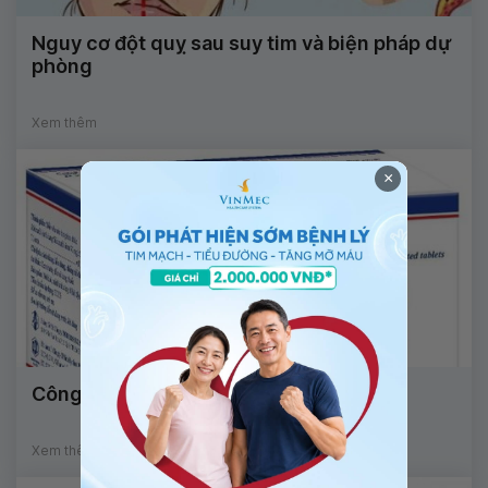
Nguy cơ đột quỵ sau suy tim và biện pháp dự
phòng
Xem thêm
×
Công dụng thuốc Sildenafil 50mg
Xem thêm