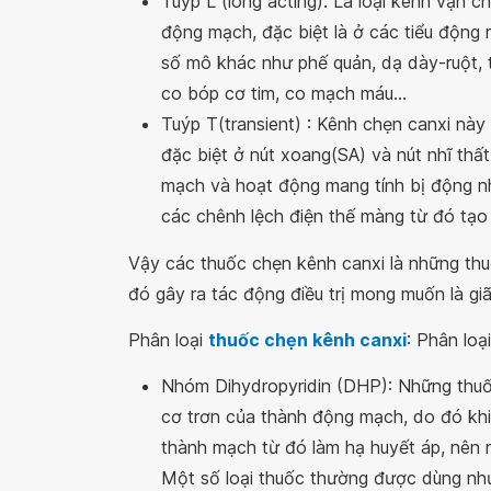
Tuýp L (long acting): Là loại kênh vận 
động mạch, đặc biệt là ở các tiểu động 
số mô khác như phế quản, dạ dày-ruột, 
co bóp cơ tim, co mạch máu...
Tuýp T(transient) : Kênh chẹn canxi này
đặc biệt ở nút xoang(SA) và nút nhĩ thất
mạch và hoạt động mang tính bị động nh
các chênh lệch điện thế màng từ đó tạo 
Vậy các thuốc chẹn kênh canxi là những thu
đó gây ra tác động điều trị mong muốn là giã
Phân loại
thuốc chẹn kênh canxi
: Phân loạ
Nhóm Dihydropyridin (DHP): Những thuố
cơ trơn của thành động mạch, do đó khi
thành mạch từ đó làm hạ huyết áp, nên 
Một số loại thuốc thường được dùng như N