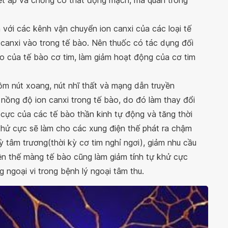
ết áp và chống co thắt động mạch, mà quan trong
n với các kênh vận chuyển ion canxi của các loại tế
 canxi vào trong tế bào. Nên thuốc có tác dụng đối
co của tế bào cơ tim, làm giảm hoạt động của cơ tim
ồm nút xoang, nút nhĩ thất và mạng dẫn truyền
 nồng độ ion canxi trong tế bào, do đó làm thay đổi
 cực của các tế bào thần kinh tự động và tăng thời
h khử cực sẽ làm cho các xung điện thế phát ra chậm
kỳ tâm trương(thời kỳ cơ tim nghỉ ngơi), giảm nhu cầu
iện thế màng tế bào cũng làm giảm tính tự khử cực
ngoại vi trong bệnh lý ngoại tâm thu.