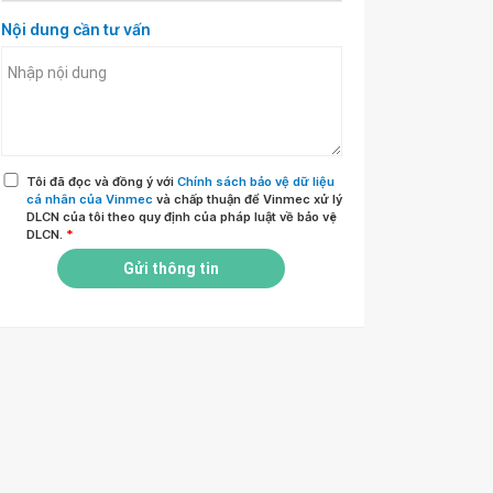
Nội dung cần tư vấn
Tôi đã đọc và đồng ý với
Chính sách bảo vệ dữ liệu
cá nhân của Vinmec
và chấp thuận để Vinmec xử lý
DLCN của tôi theo quy định của pháp luật về bảo vệ
DLCN.
*
Gửi thông tin