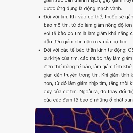
giảm sức cản thành mạch, gây giảm huy
được ứng dụng là động mạch vành.
Đối với tim: Khi vào cơ thể, thuốc sẽ gắ
bào mô tim. từ đó làm giảm nồng độ ion
với tế bào cơ tim là làm giảm khả năng 
dẫn đến giảm nhu cầu oxy của cơ tim.
Đối với các tế bào thần kinh tự động: G
purkinje của tim, các thuốc này làm giảm
điện thế màng tế bào, làm giảm tính khử
gian dẫn truyền trong tim. Khi giảm tín
hơn, từ đó làm giảm nhịp tim, tăng thời 
oxy của cơ tim. Ngoài ra, do thay đổi đ
của các đám tế bào ở những ổ phát xung 