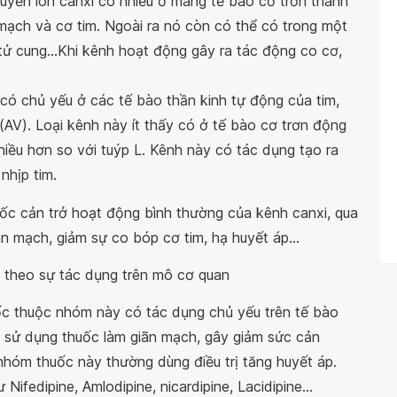
chuyển ion canxi có nhiều ở màng tế bào cơ trơn thành
mạch và cơ tim. Ngoài ra nó còn có thể có trong một
tử cung...Khi kênh hoạt động gây ra tác động co cơ,
 có chủ yếu ở các tế bào thần kinh tự động của tim,
(AV). Loại kênh này ít thấy có ở tế bào cơ trơn động
iều hơn so với tuýp L. Kênh này có tác dụng tạo ra
nhịp tim.
ốc cản trở hoạt động bình thường của kênh canxi, qua
n mạch, giảm sự co bóp cơ tim, hạ huyết áp...
i theo sự tác dụng trên mô cơ quan
c thuộc nhóm này có tác dụng chủ yếu trên tế bào
 sử dụng thuốc làm giãn mạch, gây giảm sức cản
nhóm thuốc này thường dùng điều trị tăng huyết áp.
ifedipine, Amlodipine, nicardipine, Lacidipine...