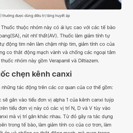
thường được dùng điều trị tăng huyết áp
 Thuốc thuộc nhóm này có ái lực cao với các tế bào
ang(SA), nút nhĩ thất(AV). Thuốc làm giảm tính tự
tự động tim nên làm chậm nhịp tim, giảm tính co của
hống co thắt động mạch vành và chống các ngoại tâm
ác thuốc nhóm này gồm Verapamil và Diltiazem.
uốc chẹn kênh canxi
a những tác động trên các cơ quan của cơ thể gồm:
 sẽ gắn vào tiểu đơn vị alpha 1 của kênh canxi tuýp
ên tiểu đơn vị này có các vị trí N, D và V tùy vào
nxi mà vị trí gắn khác nhau. Từ đó gây ra tác dụng
ên trong tế bào, làm giảm tính co của cơ trơn, làm