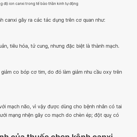
 độ ion canxi trong tế bào thần kinh tự động
nh canxi gây ra các tác dụng trên cơ quan như:
quản, tiêu hóa, tử cung, nhưng đặc biệt là thành mạch.
giảm co bóp cơ tim, do đó làm giảm nhu cầu oxy trên
với mạch não, vì vậy được dùng cho bệnh nhân có tai
dưới mạng nhện gây co mạch do chèn ép; đột quỵ có
ịnh của thuốc chẹn kênh canxi