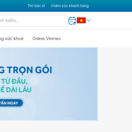
Tìm bác sĩ
Chăm sóc khách hàng
ng sức khoẻ
Online.Vinmec