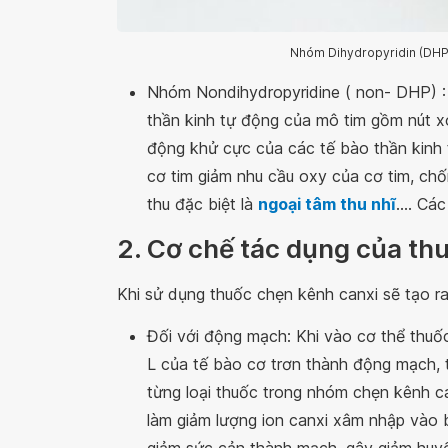
Nhóm Dihydropyridin (DHP) 
Nhóm Nondihydropyridine ( non- DHP) :
thần kinh tự động của mô tim gồm nút xo
động khử cực của các tế bào thần kinh 
cơ tim giảm nhu cầu oxy của cơ tim, c
thu đặc biệt là
ngoại tâm thu nhĩ
.... C
2. Cơ chế tác dụng của th
Khi sử dụng thuốc chẹn kênh canxi sẽ tạo r
Đối với động mạch: Khi vào cơ thể thuốc
L của tế bào cơ trơn thành động mạch, tr
từng loại thuốc trong nhóm chẹn kênh ca
làm giảm lượng ion canxi xâm nhập vào b