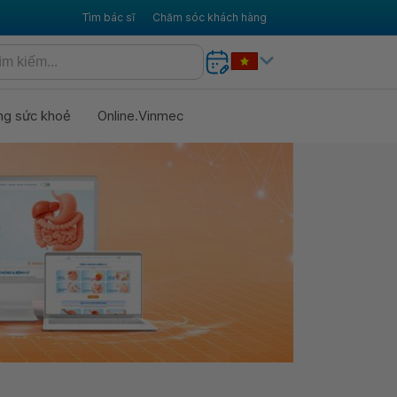
Tìm bác sĩ
Chăm sóc khách hàng
ng sức khoẻ
Online.Vinmec