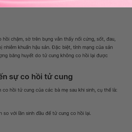
 hồi chậm, sờ trên bụng vẫn thấy nổi cứng, sốt, đau,
bị nhiễm khuẩn hậu sản. Đặc biệt, tính mạng của sản
ượng băng huyết do tử cung không co hồi lại được
ến sự co hồi tử cung
 co hồi tử cung của các bà mẹ sau khi sinh, cụ thể là:
 so với lần sinh đầu để tử cung co hồi lại.