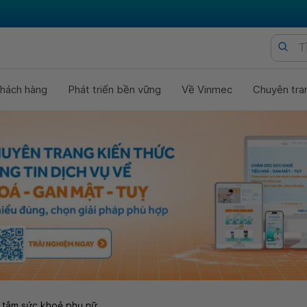
hách hàng
Phát triển bền vững
Về Vinmec
Chuyên tra
 tâm sức khoẻ phụ nữ