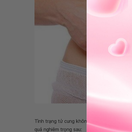
Co hồi tử cung chậm có th
Tình trạng tử cung không co thắt được hoặc
quả nghiêm trọng sau: