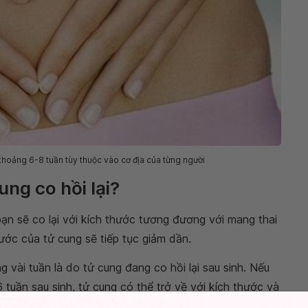
 khoảng 6-8 tuần tùy thuộc vào cơ địa của từng người
ung co hồi lại?
ạn sẽ co lại với kích thước tương đương với mang thai
ước của tử cung sẽ tiếp tục giảm dần.
g vài tuần là do tử cung đang co hồi lại sau sinh. Nếu
 tuần sau sinh, tử cung có thể trở về với kích thước và