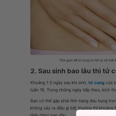
Thời gian để tử cung co hồi lại sẽ mất
2. Sau sinh bao lâu thì tử c
Khoảng 1-2 ngày sau khi sinh,
tử cung
của b
tuần 18. Trong những ngày tiếp theo, kích th
Bạn có thể gặp phải tình trạng đau bụng tron
không xảy ra điều gì bất thường thì khoảng 6
hình dáng ban đầu.