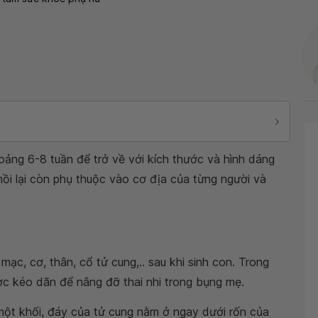
oảng 6-8 tuần để trở về với kích thước và hình dáng
hồi lại còn phụ thuộc vào cơ địa của từng người và
mạc, cơ, thân, cổ tử cung,.. sau khi sinh con. Trong
c kéo dãn để nâng đỡ thai nhi trong bụng mẹ.
h một khối, đáy của tử cung nằm ở ngay dưới rốn của