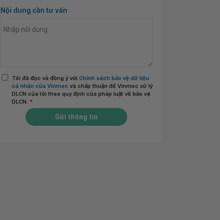
Nội dung cần tư vấn
Tôi đã đọc và đồng ý với
Chính sách bảo vệ dữ liệu
cá nhân của Vinmec
và chấp thuận để Vinmec xử lý
DLCN của tôi theo quy định của pháp luật về bảo vệ
DLCN.
*
Gửi thông tin