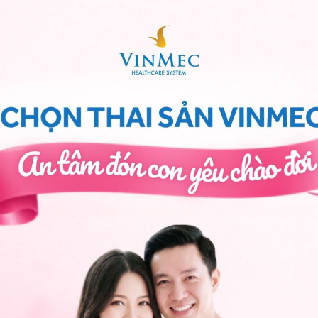
phụ thuộc vào nhiều yếu tố khác nhau. Những người
ẽ nhanh hơn những người sinh qua đường mổ, bởi trong
 những mẹ sinh con lần đầu thì tử cung cũng sẽ phục hồi
 dịch còn sót lại sẽ được đưa ra ngoài cơ thể thông qua
ay nhiều còn tùy thuộc vào số lần sinh con cũng như
h sau, tử cung sẽ phải tăng mức độ co bóp mạnh hơn và
h hưởng đến sức khỏe sau sinh