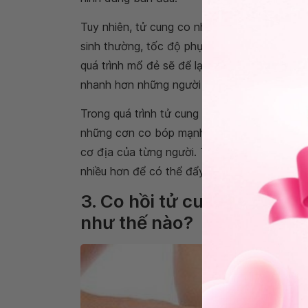
Tuy nhiên, tử cung co nhanh hay chậm còn 
sinh thường, tốc độ phục hồi của tử cung s
quá trình mổ đẻ sẽ để lại sẹo. Bên cạnh đó,
nhanh hơn những người sinh con thứ.
Trong quá trình tử cung co hồi lại, phần sản
những cơn co bóp mạnh. Mức độ co bóp ít h
cơ địa của từng người. Trong những lần sin
nhiều hơn để có thể đẩy sản dịch ra ngoài.
3. Co hồi tử cung chậm ản
như thế nào?