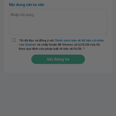
Nội dung cần tư vấn
Tôi đã đọc và đồng ý với
Chính sách bảo vệ dữ liệu cá nhân
của Vinmec
và chấp thuận để Vinmec xử lý DLCN của tôi
theo quy định của pháp luật về bảo vệ DLCN.
*
Gửi thông tin