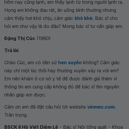
hôm nay cũng lạnh, em thấy lạnh từ trong người lạnh ra.
Họng em không đau rát, ăn uống bình thường nhưng
cảm thấy hơi khó chịu, cảm giác
khò khè
. Bác sĩ cho
hỏi em như vậy là do đâu? Mong bác sĩ tư vấn giúp em.
Đặng Thị Cúc
(1980)
Trả lời
Chào Cúc, em có tiền sử
hen suyễn
không? Cảm giác
này chỉ một lúc thôi hay thường xuyên xảy ra với em?
Em nên khám ở cơ sở y tế để được đánh giá thêm vì
thông tin em cung cấp không đủ để bác sĩ tìm nguyên
nhân giúp em được.
Cảm ơn em đã đặt câu hỏi tới website
vinmec.com
.
Trân trọng.
BSCK II Hồ Viết Diễm Lệ
- Bác sĩ Nội tổng quát - Khoa