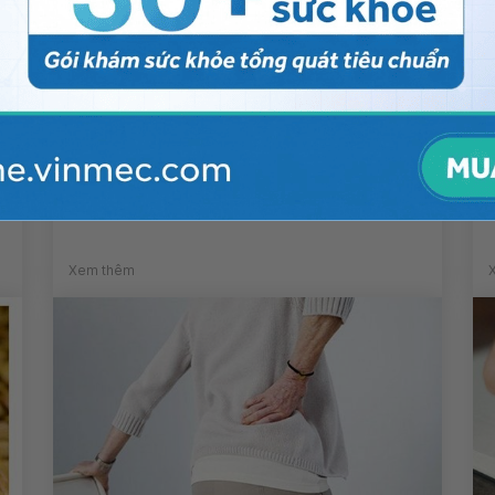
Tê cánh tay kèm đau gót chân
khi ngủ dậy có sao không?
Xem thêm