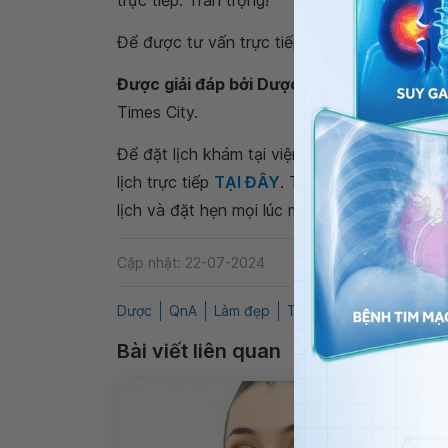
trực tiếp. Trân trọng!
Để được tư vấn trực tiếp, Quý Khách vui lò
Được giải đáp bởi Dược sĩ Dương Thu Hư
Times City.
Để đặt lịch khám tại viện, Quý khách vui lò
lịch trực tiếp
TẠI ĐÂY
. Tải và đặt lịch khám
lịch và đặt hẹn mọi lúc mọi nơi ngay trên ứn
Cập nhật: 22-07-2024
Dược
QnA
Làm đẹp
Thực phẩm chức năng
Bài viết liên quan