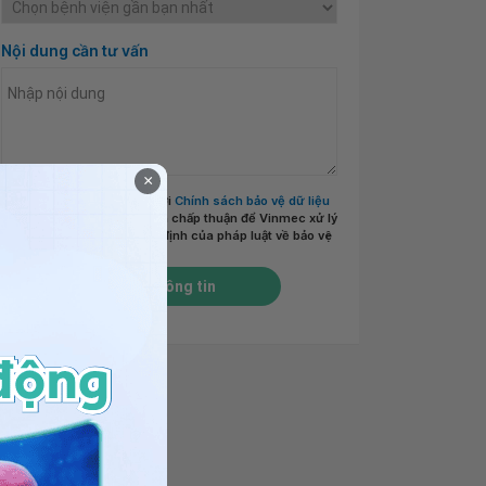
Nội dung cần tư vấn
×
Tôi đã đọc và đồng ý với
Chính sách bảo vệ dữ liệu
cá nhân của Vinmec
và chấp thuận để Vinmec xử lý
DLCN của tôi theo quy định của pháp luật về bảo vệ
DLCN.
*
Gửi thông tin