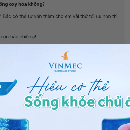
ống oxy hóa không
?
? Bác có thể tư vấn thêm cho em vài thứ tối ưu hơn thì
 ơn bác nhiều ạ!
huốc và không thông qua cơ quan chức năng kiểm định
àn của sản phẩm. Các thông tin từ nhà cung cấp cũng
hính xác. Do đó cần hết sức thận trọng khi cân nhắc
g có chất chống oxy hóa
bạn nhé.
tế Vinmec
, rất mong được gặp bạn để được tư vấn