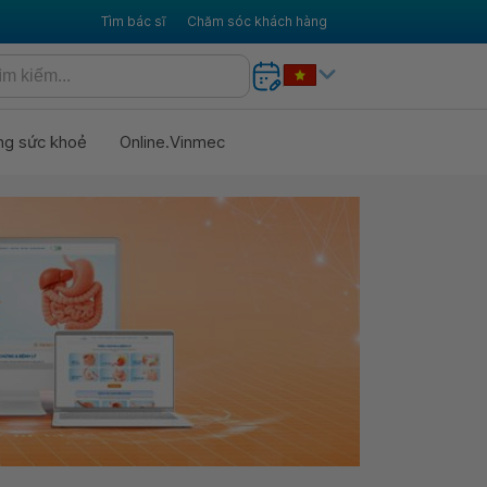
Tìm bác sĩ
Chăm sóc khách hàng
ng sức khoẻ
Online.Vinmec