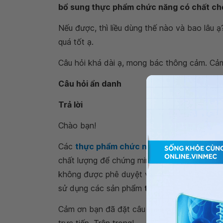
bổ sung thực phẩm chức năng có chất ch
Nếu được, thì liều dùng thế nào và bao lâu ạ
quá tốt ạ.
Câu hỏi khá dài ạ, mong bác thông cảm. Cảm
Câu hỏi ẩn danh
Trả lời
Chào bạn!
Các
thực phẩm chức năng
không phải là t
chất lượng để chứng minh hiệu quả và an to
không được phê duyệt và xác minh là tính c
sử dụng các sản phẩm
thực phẩm chức năn
Cảm ơn bạn đã đặt câu hỏi tới
Hệ thống Y 