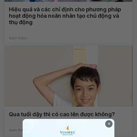
Hiệu quả và các chỉ định cho phương pháp
hoạt động hóa noãn nhân tạo chủ động và
thụ động
Xem thêm
Qua tuổi dậy thì có cao lên được không?
×
Xem thêm