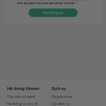
theo quy định của pháp luật về bảo vệ DLCN.
*
Gửi thông tin
Hệ thống Vinmec
Dịch vụ
Tầm nhìn sứ mệnh
Chuyên khoa
Hệ thống cơ sở y tế
Gói dịch vụ