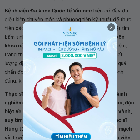
Bệnh viện Đa khoa Quốc tế Vinmec
hiện có đầy đủ
điều kiện chuyên môn và phương tiện kỹ thuật để thực
×
hiện các phương pháp chẩn đoán và điều trị dị tật tim
bẩm sinh. Tại Vinmec quy tụ đội ngũ
bác sĩ chuyên
khoa nội tim mạch
giàu chuyên môn và kinh nghiệm;
trang thiết bị y tế hiện đại, đạt chuẩn quốc tế; chất
lượng dịch vụ chuyên nghiệp, giúp nâng cao hiệu quả
chẩn đoán và đưa ra những biện pháp điều trị bệnh
đúng, kịp thời.
Thạc sĩ, Bác sĩ Phạm Văn Hùng đã có 30 năm kinh
nghiệm về khám và điều trị các bệnh lý nội khoa, đặc
biệt về chuyên khoa Nội tim mạch: động mạch vành,
suy tim, van tim,
rối loạn nhịp tim
...Thạc sĩ, Bác sĩ
Hùng từng giữ chức Phó Trưởng khoa Nội Tim mạch
và Trưởng Đơn vị Tim mạch Can thiệp tại Bệnh viện