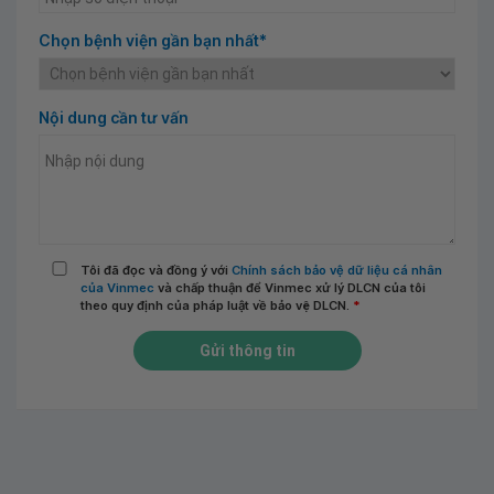
Chọn bệnh viện gần bạn nhất*
Nội dung cần tư vấn
Tôi đã đọc và đồng ý với
Chính sách bảo vệ dữ liệu cá nhân
của Vinmec
và chấp thuận để Vinmec xử lý DLCN của tôi
theo quy định của pháp luật về bảo vệ DLCN.
*
Gửi thông tin