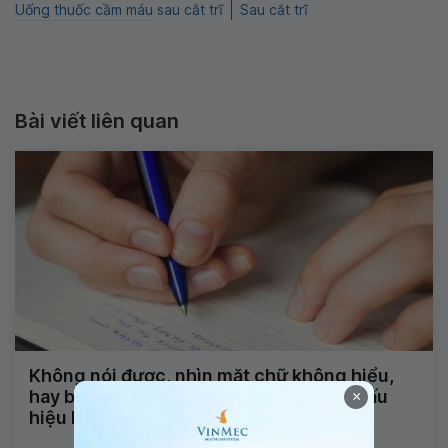
Uống thuốc cầm máu sau cắt trĩ
Sau cắt trĩ
Bài viết liên quan
Không nói được, nhìn mặt chữ không hiểu,
hay bị động kinh và tê đầu ngón tay là dấu
×
hiệu bệnh gì?