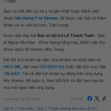
7 ngày.
Bạn có thể đến cơ sở y tế gần nhất hoặc Bệnh viện
thuộc
Hệ thống Y tế Vinmec
để được các bác sĩ thăm
khám và tư vấn kỹ hơn. Trân trọng!
Được giải đáp bởi
Bác sĩ nội trú Lê Thanh Tuấn -
Bác
sĩ Ngoại tiêu hóa - Khoa Ngoại tổng hợp, Bệnh viện Đa
khoa Quốc tế Vinmec Nha Trang
Để đặt lịch khám tại viện, Quý khách vui lòng bấm số
HOTLINE
, đặt mua
GÓI DỊCH VỤ
hoặc đặt lịch trực tiếp
TẠI ĐÂY
. Tải và đặt lịch khám tự động trên ứng dụng
My Vinmec để quản lý, theo dõi lịch và đặt hẹn mọi lúc
mọi nơi ngay trên ứng dụng.
Chia sẻ
Cập nhật: 22-07-2024
Cắt trĩ
Tiêu hóa
QnA
Truyền kháng sinh sau cắt trĩ