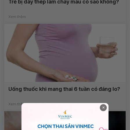
Trẻ bị dây thép làm chảy máu có sao không?
Xem thêm
Uống thuốc khi mang thai 6 tuần có đáng lo?
Xem thêm
×