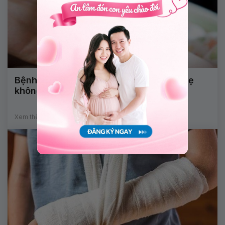
Bệnh tim bẩm sinh có di truyền từ cha mẹ
không?
Xem thêm