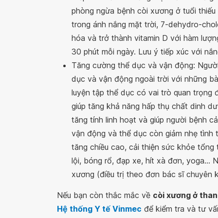
phòng ngừa bệnh còi xương ở tuổi thiếu n
trong ánh nắng mặt trời, 7-dehydro-chole
hóa và trở thành vitamin D với hàm lượng
30 phút mỗi ngày. Lưu ý tiếp xúc với nắ
Tăng cường thể dục và vận động: Người
dục và vận động ngoài trời với những bài
luyện tập thể dục có vai trò quan trọng 
giúp tăng khả năng hấp thụ chất dinh d
tăng tính linh hoạt và giúp người bệnh c
vận động và thể dục còn giảm nhẹ tình 
tăng chiều cao, cải thiện sức khỏe tổn
lội, bóng rổ, đạp xe, hít xà đơn, yoga...
xương (điều trị theo đơn bác sĩ chuyên 
Nếu bạn còn thắc mắc về
còi xương ở than
Hệ thống Y tế Vinmec
để kiểm tra và tư vấ