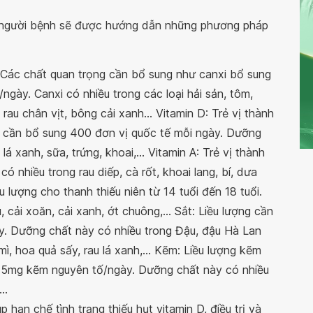
ên, người bệnh sẽ được hướng dẫn những phương pháp
Các chất quan trọng cần bổ sung như canxi bổ sung
/ngày. Canxi có nhiều trong các loại hải sản, tôm,
 rau chân vịt, bông cải xanh... Vitamin D: Trẻ vị thành
ẽ cần bổ sung 400 đơn vị quốc tế mỗi ngày. Dưỡng
lá xanh, sữa, trứng, khoai,... Vitamin A: Trẻ vị thành
nhiều trong rau diếp, cà rốt, khoai lang, bí, dưa
ều lượng cho thanh thiếu niên từ 14 tuổi đến 18 tuổi.
cải xoăn, cải xanh, ớt chuông,... Sắt: Liều lượng cần
ày. Dưỡng chất này có nhiều trong Đậu, đậu Hà Lan
mì, hoa quả sấy, rau lá xanh,... Kẽm: Liều lượng kẽm
g 15mg kẽm nguyên tố/ngày. Dưỡng chất này có nhiều
..
p hạn chế tình trạng thiếu hụt vitamin D, điều trị và