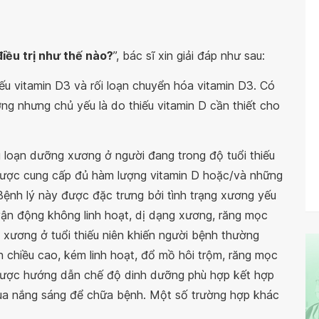
điều trị như thế nào?
”, bác sĩ xin giải đáp như sau:
iếu vitamin D3 và rối loạn chuyển hóa vitamin D3. Có
ơng nhưng chủ yếu là do thiếu vitamin D cần thiết cho
g loạn dưỡng xương ở người đang trong độ tuổi thiếu
được cung cấp đủ hàm lượng vitamin D hoặc/và những
Bệnh lý này được đặc trưng bởi tình trạng xương yếu
vận động không linh hoạt, dị dạng xương, răng mọc
 xương ở tuổi thiếu niên khiến người bệnh thường
 chiều cao, kém linh hoạt, đổ mồ hôi trộm, răng mọc
được hướng dẫn chế độ dinh dưỡng phù hợp kết hợp
qua nắng sáng để chữa bệnh. Một số trường hợp khác