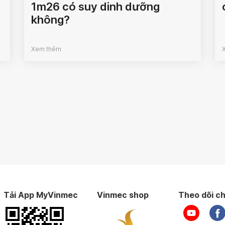
1m26 có suy dinh dưỡng
không?
Xem thêm
Tải App MyVinmec
Vinmec shop
Theo dõi ch