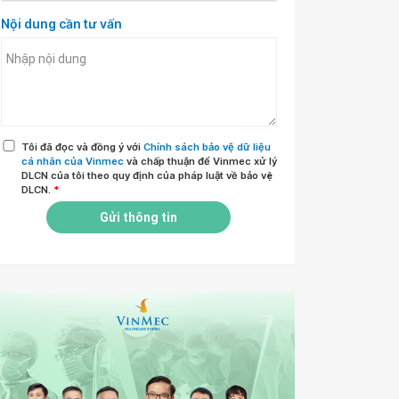
Nội dung cần tư vấn
Tôi đã đọc và đồng ý với
Chính sách bảo vệ dữ liệu
cá nhân của Vinmec
và chấp thuận để Vinmec xử lý
DLCN của tôi theo quy định của pháp luật về bảo vệ
DLCN.
*
Gửi thông tin