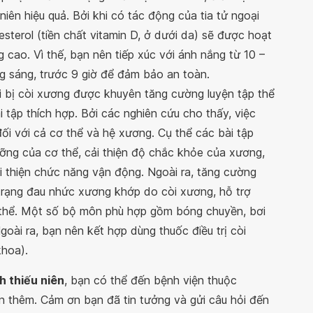
iên hiệu quả. Bởi khi có tác động của tia tử ngoại
sterol (tiền chất vitamin D, ở dưới da) sẽ được hoạt
 cao. Vì thế, bạn nên tiếp xúc với ánh nắng từ 10 –
ng sáng, trước 9 giờ để đảm bảo an toàn.
 bị còi xương được khuyên tăng cường luyện tập thể
 tập thích hợp. Bởi các nghiên cứu cho thấy, việc
đối với cả cơ thể và hệ xương. Cụ thể các bài tập
ưỡng của cơ thể, cải thiện độ chắc khỏe của xương,
ải thiện chức năng vận động. Ngoài ra, tăng cường
trạng đau nhức xương khớp do còi xương, hỗ trợ
g thể. Một số bộ môn phù hợp gồm bóng chuyền, bơi
 Ngoài ra, bạn nên kết hợp dùng thuốc điều trị còi
khoa).
h thiếu niên
, bạn có thể đến bệnh viện thuộc
n thêm. Cảm ơn bạn đã tin tưởng và gửi câu hỏi đến