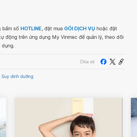
ng bấm số
HOTLINE
, đặt mua
GÓI DỊCH VỤ
hoặc đặt
 tự động trên ứng dụng My Vinmec để quản lý, theo dõi
g dụng.
Chia sẻ
Suy dinh dưỡng