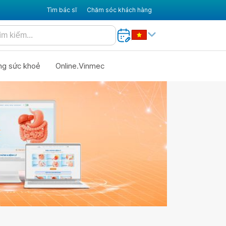
Tìm bác sĩ
Chăm sóc khách hàng
ng sức khoẻ
Online.Vinmec