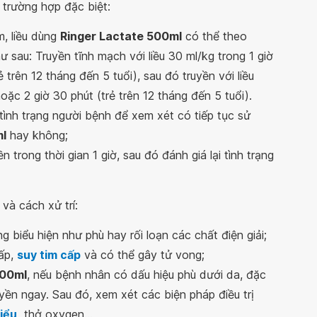
 trường hợp đặc biệt:
m, liều dùng
Ringer Lactate 500ml
có thể theo
 sau: Truyền tĩnh mạch với liều 30 ml/kg trong 1 giờ
ẻ trên 12 tháng đến 5 tuổi), sau đó truyền với liều
oặc 2 giờ 30 phút (trẻ trên 12 tháng đến 5 tuổi).
i tình trạng người bệnh để xem xét có tiếp tục sử
ml
hay không;
n trong thời gian 1 giờ, sau đó đánh giá lại tình trạng
và cách xử trí:
 biểu hiện như phù hay rối loạn các chất điện giải;
cấp,
suy tim cấp
và có thể gây tử vong;
500ml
, nếu bệnh nhân có dấu hiệu phù dưới da, đặc
yền ngay. Sau đó, xem xét các biện pháp điều trị
tiểu
,
thở oxygen...