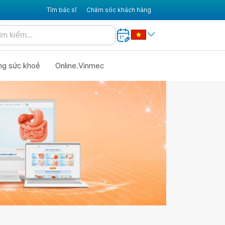
Tìm bác sĩ
Chăm sóc khách hàng
ng sức khoẻ
Online.Vinmec