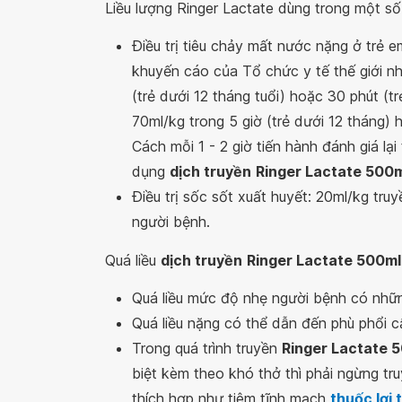
Liều lượng Ringer Lactate dùng trong một số
Ðiều trị tiêu chảy mất nước nặng ở trẻ e
khuyến cáo của Tổ chức y tế thế giới như
(trẻ dưới 12 tháng tuổi) hoặc 30 phút (tr
70ml/kg trong 5 giờ (trẻ dưới 12 tháng) h
Cách mỗi 1 - 2 giờ tiến hành đánh giá lạ
dụng
dịch truyền
Ringer Lactate 500
Ðiều trị sốc sốt xuất huyết: 20ml/kg truyề
người bệnh.
Quá liều
dịch truyền
Ringer Lactate 500ml
Quá liều mức độ nhẹ người bệnh có những
Quá liều nặng có thể dẫn đến phù phổi 
Trong quá trình truyền
Ringer Lactate 
biệt kèm theo khó thở thì phải ngừng tru
thích hợp như tiêm tĩnh mạch
thuốc lợi 