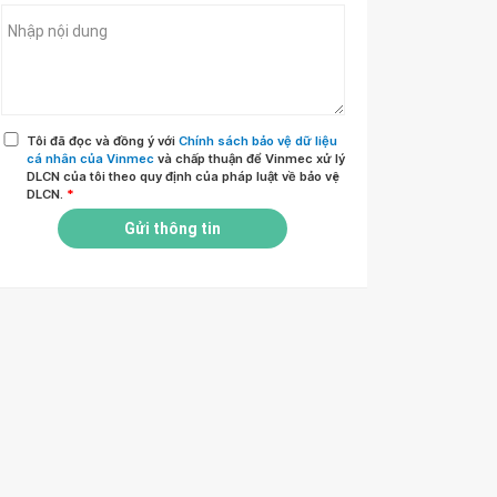
Tôi đã đọc và đồng ý với
Chính sách bảo vệ dữ liệu
cá nhân của Vinmec
và chấp thuận để Vinmec xử lý
DLCN của tôi theo quy định của pháp luật về bảo vệ
DLCN.
*
Gửi thông tin