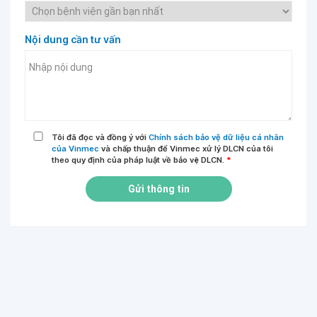
Nội dung cần tư vấn
Tôi đã đọc và đồng ý với
Chính sách bảo vệ dữ liệu cá nhân
của Vinmec
và chấp thuận để Vinmec xử lý DLCN của tôi
theo quy định của pháp luật về bảo vệ DLCN.
*
Gửi thông tin