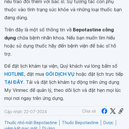
nếu trao đổi thêm với bác sĩ. Sự tương tác còn phụ
thuộc vào tình trạng sức khỏe và những loại thuốc bạn
đang dùng.
Trên đây là một số thông tin về
Bepotastine công
dụng
chữa bệnh nhãn khoa. Nếu bạn muốn tìm hiểu
hoặc sử dụng thuốc hãy đến bệnh viện để bác sĩ hỗ
trợ.
Để đặt lịch khám tại viện, Quý khách vui lòng bấm số
HOTLINE
, đặt mua
GÓI DỊCH VỤ
hoặc đặt lịch trực tiếp
TẠI ĐÂY
. Tải và đặt lịch khám tự động trên ứng dụng
My Vinmec để quản lý, theo dõi lịch và đặt hẹn mọi lúc
mọi nơi ngay trên ứng dụng.
Chia sẻ
Cập nhật: 22-07-2024
Thuốc nhỏ mắt Bepotastine
Thuốc Bepotastine
Dược
viêm kết mạc mắt
Dị ứng