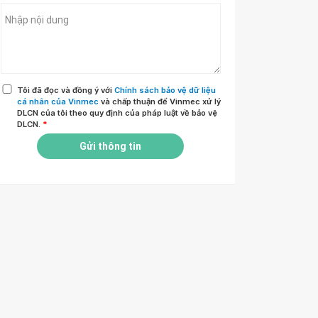
Tôi đã đọc và đồng ý với
Chính sách bảo vệ dữ liệu
cá nhân của Vinmec
và chấp thuận để Vinmec xử lý
DLCN của tôi theo quy định của pháp luật về bảo vệ
DLCN.
*
Gửi thông tin