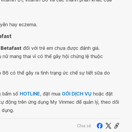
uyễn hay eczema.
afast
 Betafast
đối với trẻ em chưa được đánh giá.
 nữ mang thai vì có thể gây hội chứng lệ thuộc
 B6 có thể gây ra tình trạng ức chế sự tiết sữa do
ng bấm số
HOTLINE
, đặt mua
GÓI DỊCH VỤ
hoặc đặt
 tự động trên ứng dụng My Vinmec để quản lý, theo dõi
g dụng.
Chia sẻ