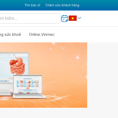
Tìm bác sĩ
Chăm sóc khách hàng
ng sức khoẻ
Online.Vinmec