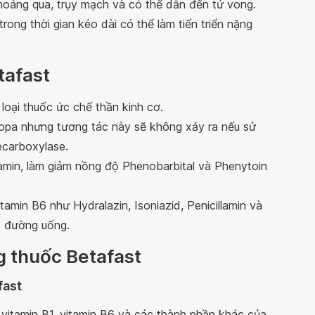
thoáng qua, trụy mạch và có thể dẫn đến tử vong.
rong thời gian kéo dài có thể làm tiến triển nặng
tafast
loại thuốc ức chế thần kinh cơ.
opa nhưng tương tác này sẽ không xảy ra nếu sử
carboxylase.
tamin, làm giảm nồng độ Phenobarbital và Phenytoin
amin B6 như Hydralazin, Isoniazid, Penicillamin và
o đường uống.
g thuốc Betafast
fast
itamin B1, vitamin B6 và các thành phần khác của