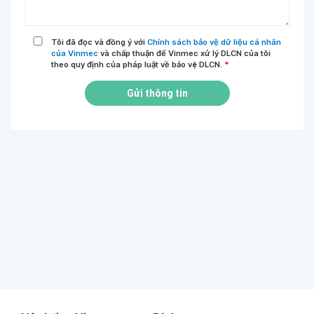
Tôi đã đọc và đồng ý với
Chính sách bảo vệ dữ liệu cá nhân
của Vinmec
và chấp thuận để Vinmec xử lý DLCN của tôi
theo quy định của pháp luật về bảo vệ DLCN.
*
Gửi thông tin