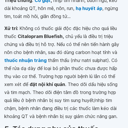
Triệu chứng
:
Co giật
,
nhịp tim nhanh, buồn ngủ, kéo
dài khoảng QT, hôn mê, nôn, run,
hạ huyết áp
, ngừng
tim, toát mồ hôi, giãn đồng tử...
Xử trí:
Không có thuốc giải độc đặc hiệu cho quá liều
thuốc
Citalopram Bluefish,
chủ yếu là điều trị triệu
chứng và điều trị hỗ trợ. Nếu có thể nên tiến hành gây
nôn cho bệnh nhân, sau đó dùng carbon hoạt tính và
thuốc nhuận tràng
thẩm thấu (như natri sulphat). Có
thể rửa dạ dày để loại bỏ phần thuốc chưa được hấp
thụ vào cơ thể. Trường hợp người bệnh lú lẫn có thể
xem xét để
đặt nội khí quản
. Theo dõi dấu hiệu sống
và tim mạch. Theo dõi điện tâm đồ trong trường hợp
quá liều ở bệnh nhân bị suy tim sung huyết/nhịp tim
chậm, bệnh nhân đang điều trị các thuốc làm kéo dài
khoảng QT và bệnh nhân bị suy giảm chức năng gan.