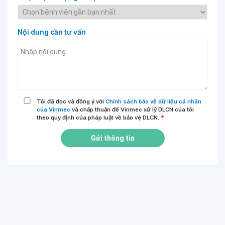
Nội dung cần tư vấn
Tôi đã đọc và đồng ý với
Chính sách bảo vệ dữ liệu cá nhân
của Vinmec
và chấp thuận để Vinmec xử lý DLCN của tôi
theo quy định của pháp luật về bảo vệ DLCN.
*
Gửi thông tin