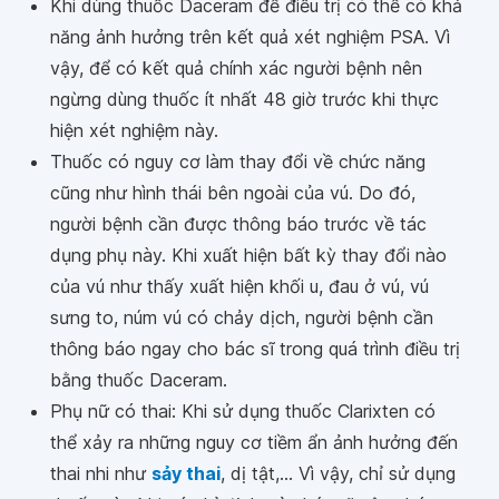
Khi dùng thuốc Daceram để điều trị có thể có khả
năng ảnh hưởng trên kết quả xét nghiệm PSA. Vì
vậy, để có kết quả chính xác người bệnh nên
ngừng dùng thuốc ít nhất 48 giờ trước khi thực
hiện xét nghiệm này.
Thuốc có nguy cơ làm thay đổi về chức năng
cũng như hình thái bên ngoài của vú. Do đó,
người bệnh cần được thông báo trước về tác
dụng phụ này. Khi xuất hiện bất kỳ thay đổi nào
của vú như thấy xuất hiện khối u, đau ở vú, vú
sưng to, núm vú có chảy dịch, người bệnh cần
thông báo ngay cho bác sĩ trong quá trình điều trị
bằng thuốc Daceram.
Phụ nữ có thai: Khi sử dụng thuốc Clarixten có
thể xảy ra những nguy cơ tiềm ẩn ảnh hưởng đến
thai nhi như
sảy thai
, dị tật,... Vì vậy, chỉ sử dụng