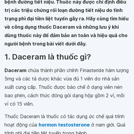
bệnh đường tiết niệu. Thuốc này được chỉ định điều
trị các triệu chứng rối loạn đường tiết niệu do tình
trạng phì đại tiền liệt tuyến gây ra. Hãy cùng tìm hiểu
về công dụng thuốc Daceram và những lưu ý khi
dùng thuốc này để đảm bảo an toàn và hiệu quả cho
người bệnh trong bài viết dưới đây.
1. Daceram là thuốc gì?
Daceram
chứa thành phần chính Finasteride hàm lượng
5mg và các tá dược khác vừa đủ 1 viên do nhà sản
xuất cung cấp. Thuốc được bào chế ở dạng viên nén
bao phim, cách thức đóng gói dạng hộp gồm 2 vỉ, mỗi
vỉ có 15 viên.
Thuốc Daceram là thuốc có tác dụng ức chế quá trình
hoạt động của
hormon testosterone
ở nam giới. Quá
trình phì đại tiền liệt tuyến trong bệnh