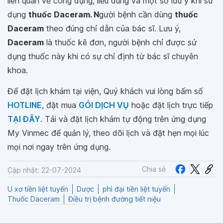
liên quan về công dụng, liều dùng và một số lưu ý khi sử
dụng
thuốc Daceram. N
gười bệnh cần dùng
thuốc
Daceram
theo đúng chỉ dẫn của bác sĩ. Lưu ý,
Daceram
là thuốc kê đơn, người bệnh chỉ được sử
dụng thuốc này khi có sự chỉ định từ bác sĩ chuyên
khoa.
Để đặt lịch khám tại viện, Quý khách vui lòng bấm số
HOTLINE
, đặt mua
GÓI DỊCH VỤ
hoặc đặt lịch trực tiếp
TẠI ĐÂY
. Tải và đặt lịch khám tự động trên ứng dụng
My Vinmec để quản lý, theo dõi lịch và đặt hẹn mọi lúc
mọi nơi ngay trên ứng dụng.
Chia sẻ
Cập nhật: 22-07-2024
U xơ tiền liệt tuyến
Dược
phì đại tiền liệt tuyến
Thuốc Daceram
Điều trị bệnh đường tiết niệu