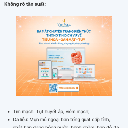
Không rõ tần suất:
Tim mạch: Tụt huyết áp, viêm mạch;
Da liễu: Mụn mủ ngoại ban tổng quát cấp tính,
phát ban dạng bóng nước, bệnh chàm, ban đỏ đa