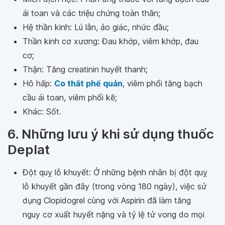
ái toan và các triệu chứng toàn thân;
Hệ thần kinh: Lú lẫn, ảo giác, nhức đầu;
Thần kinh cơ xương: Đau khớp, viêm khớp, đau
cơ;
Thận: Tăng creatinin huyết thanh;
Hô hấp:
Co thắt phế quản
, viêm phổi tăng bạch
cầu ái toan, viêm phổi kẽ;
Khác: Sốt.
6. Những lưu ý khi sử dụng thuốc
Deplat
Đột quỵ lỗ khuyết: Ở những bệnh nhân bị đột quỵ
lỗ khuyết gần đây (trong vòng 180 ngày), việc sử
dụng Clopidogrel cùng với Aspirin đã làm tăng
nguy cơ xuất huyết nặng và tỷ lệ tử vong do mọi