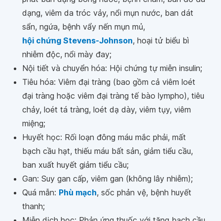
dạng, viêm da tróc vảy, nổi mụn nước, ban dát
sẩn, ngứa, bệnh vẩy nến mụn mủ,
hội chứng Stevens-Johnson
, hoại tử biểu bì
nhiễm độc, nổi mày đay;
Nội tiết và chuyển hóa: Hội chứng tự miễn insulin;
Tiêu hóa: Viêm đại tràng (bao gồm cả viêm loét
đại tràng hoặc viêm đại tràng tế bào lympho), tiêu
chảy, loét tá tràng, loét dạ dày, viêm tụy, viêm
miệng;
Huyết học: Rối loạn đông máu mắc phải, mất
bạch cầu hạt, thiếu máu bất sản, giảm tiểu cầu,
ban xuất huyết giảm tiểu cầu;
Gan: Suy gan cấp, viêm gan (không lây nhiễm);
Quá mẫn:
Phù mạch
, sốc phản vệ, bệnh huyết
thanh;
Miễn dịch học: Phản ứng thuốc với tăng bạch cầu