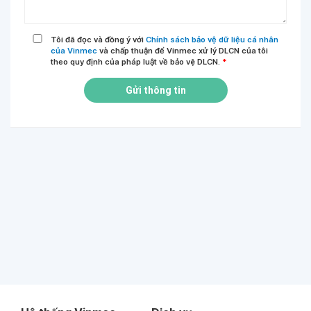
Tôi đã đọc và đồng ý với
Chính sách bảo vệ dữ liệu cá nhân
của Vinmec
và chấp thuận để Vinmec xử lý DLCN của tôi
theo quy định của pháp luật về bảo vệ DLCN.
*
Gửi thông tin