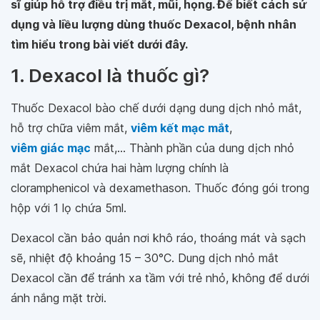
sĩ giúp hỗ trợ điều trị mắt, mũi, họng. Để biết cách sử
dụng và liều lượng dùng thuốc Dexacol, bệnh nhân
tìm hiểu trong bài viết dưới đây.
1. Dexacol là thuốc gì?
Thuốc Dexacol bào chế dưới dạng dung dịch nhỏ mắt,
hỗ trợ chữa viêm mắt,
viêm kết mạc mắt
,
viêm giác mạc
mắt,... Thành phần của dung dịch nhỏ
mắt Dexacol chứa hai hàm lượng chính là
cloramphenicol và dexamethason. Thuốc đóng gói trong
hộp với 1 lọ chứa 5ml.
Dexacol cần bảo quản nơi khô ráo, thoáng mát và sạch
sẽ, nhiệt độ khoảng 15 – 30°C. Dung dịch nhỏ mắt
Dexacol cần để tránh xa tầm với trẻ nhỏ, không để dưới
ánh nắng mặt trời.