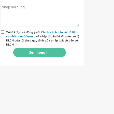
Tôi đã đọc và đồng ý với
Chính sách bảo vệ dữ liệu
cá nhân của Vinmec
và chấp thuận để Vinmec xử lý
DLCN của tôi theo quy định của pháp luật về bảo vệ
DLCN.
*
Gửi thông tin