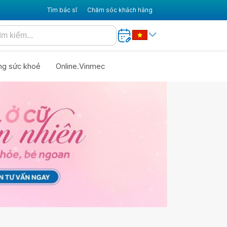
Tìm bác sĩ
Chăm sóc khách hàng
ng sức khoẻ
Online.Vinmec