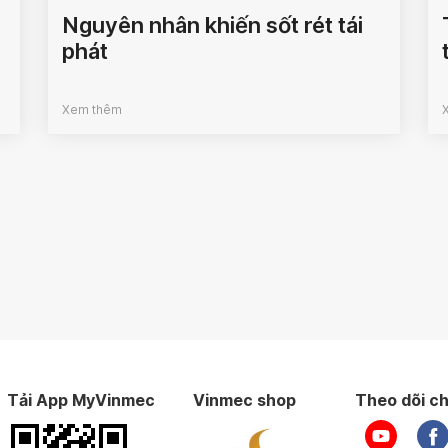
Nguyên nhân khiến sốt rét tái
phát
Xem thêm
Tải App MyVinmec
Vinmec shop
Theo dõi ch