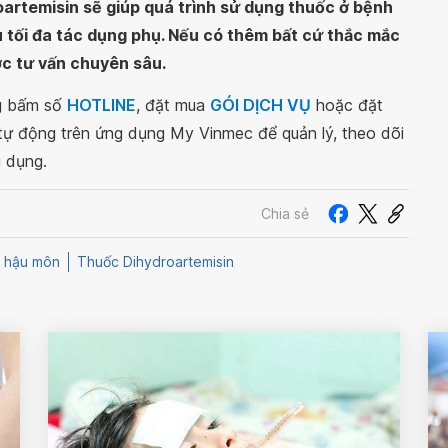
artemisin sẽ giúp quá trình sử dụng thuốc ở bệnh
u tối đa tác dụng phụ. Nếu có thêm bất cứ thắc mắc
ợc tư vấn chuyên sâu.
ng bấm số
HOTLINE
, đặt mua
GÓI DỊCH VỤ
hoặc đặt
 tự động trên ứng dụng My Vinmec để quản lý, theo dõi
g dụng.
Chia sẻ
 hậu môn
Thuốc Dihydroartemisin