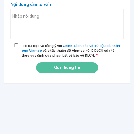
Nội dung cần tư vấn
Tôi đã đọc và đồng ý với
Chính sách bảo vệ dữ liệu cá nhân
của Vinmec
và chấp thuận để Vinmec xử lý DLCN của tôi
theo quy định của pháp luật về bảo vệ DLCN.
*
Gửi thông tin