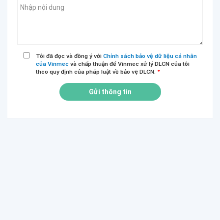
Tôi đã đọc và đồng ý với
Chính sách bảo vệ dữ liệu cá nhân
của Vinmec
và chấp thuận để Vinmec xử lý DLCN của tôi
theo quy định của pháp luật về bảo vệ DLCN.
*
Gửi thông tin