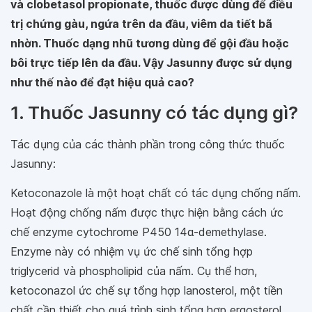
và clobetasol propionate, thuốc được dùng để điều
trị chứng gàu, ngứa trên da đầu, viêm da tiết bã
nhờn. Thuốc dạng nhũ tương dùng để gội đầu hoặc
bôi trực tiếp lên da đầu. Vậy Jasunny được sử dụng
như thế nào để đạt hiệu quả cao?
1. Thuốc Jasunny có tác dụng gì?
Tác dụng của các thành phần trong công thức thuốc
Jasunny:
Ketoconazole là một hoạt chất có tác dụng chống nấm.
Hoạt động chống nấm được thực hiện bằng cách ức
chế enzyme cytochrome P450 14α-demethylase.
Enzyme này có nhiệm vụ ức chế sinh tổng hợp
triglycerid và phospholipid của nấm. Cụ thể hơn,
ketoconazol ức chế sự tổng hợp lanosterol, một tiền
chất cần thiết cho quá trình sinh tổng hợp ergosterol.