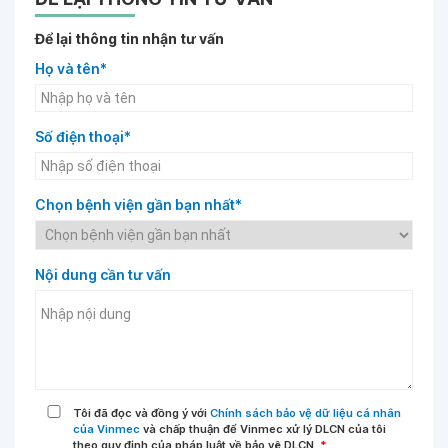
Để lại thông tin nhận tư vấn
Họ và tên*
Số điện thoại*
Chọn bệnh viện gần bạn nhất*
Nội dung cần tư vấn
Tôi đã đọc và đồng ý với
Chính sách bảo vệ dữ liệu cá nhân
của Vinmec
và chấp thuận để Vinmec xử lý DLCN của tôi
theo quy định của pháp luật về bảo vệ DLCN.
*