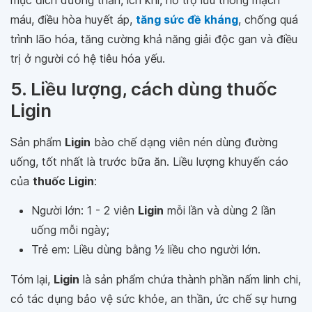
mục đích dưỡng thần, ích khí, hỗ trợ lưu thông mạch
máu, điều hòa huyết áp,
tăng sức đề kháng
, chống quá
trình lão hóa, tăng cường khả năng giải độc gan và điều
trị ở người có hệ tiêu hóa yếu.
5. Liều lượng, cách dùng thuốc
Ligin
Sản phẩm
Ligin
bào chế dạng viên nén dùng đường
uống, tốt nhất là trước bữa ăn. Liều lượng khuyến cáo
của
thuốc Ligin
:
Người lớn: 1 - 2 viên
Ligin
mỗi lần và dùng 2 lần
uống mỗi ngày;
Trẻ em: Liều dùng bằng 1⁄2 liều cho người lớn.
Tóm lại,
Ligin
là sản phẩm chứa thành phần nấm linh chi,
có tác dụng bảo vệ sức khỏe, an thần, ức chế sự hưng