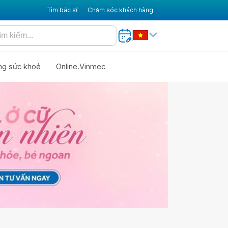
Tìm bác sĩ
Chăm sóc khách hàng
ng sức khoẻ
Online.Vinmec