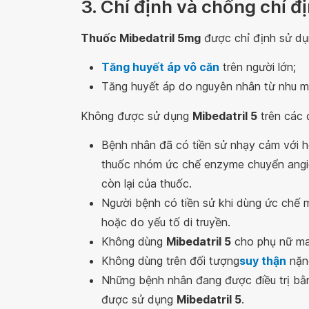
3. Chỉ định và chống chỉ đ
Thuốc Mibedatril 5mg
được chỉ định sử dụn
Tăng huyết áp vô căn
trên người lớn;
Tăng huyết áp do nguyên nhân từ nhu m
Không được sử dụng
Mibedatril 5
trên các 
Bệnh nhân đã có tiền sử nhạy cảm với ho
thuốc nhóm ức chế enzyme chuyển angio
còn lại của thuốc.
Người bệnh có tiền sử khi dùng ức chế
hoặc do yếu tố di truyền.
Không dùng
Mibedatril 5
cho phụ nữ man
Không dùng trên đối tượng
suy thận
nặn
Những bệnh nhân đang được điều trị bằng
được sử dụng
Mibedatril 5
.