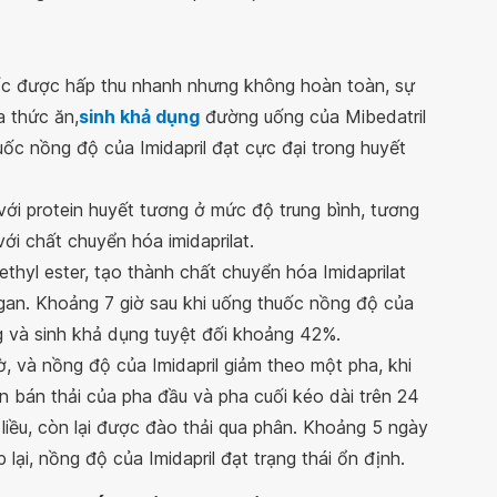
c được hấp thu nhanh nhưng không hoàn toàn, sự
a thức ăn,
sinh khả dụng
đường uống của Mibedatril
uốc nồng độ của Imidapril đạt cực đại trong huyết
 với protein huyết tương ở mức độ trung bình, tương
với chất chuyển hóa imidaprilat.
hyl ester, tạo thành chất chuyển hóa Imidaprilat
gan. Khoảng 7 giờ sau khi uống thuốc nồng độ của
ng và sinh khả dụng tuyệt đối khoảng 42%.
ờ, và nồng độ của Imidapril giảm theo một pha, khi
ian bán thải của pha đầu và pha cuối kéo dài trên 24
liều, còn lại được đào thải qua phân. Khoảng 5 ngày
lặp lại, nồng độ của Imidapril đạt trạng thái ổn định.