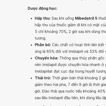
Dược động học:
Hấp thu:
Sau khi uống
Mibedatril 5
thuố
hấp thu của thuốc giảm đi khi có mặt củ
5 chỉ khoảng 70%, 2 giờ sau khi dùng th
tương.
Phân bố:
Các chất có hoạt tính liên kết
ứng là 85% đối với Imidapril và 53% đối 
Chuyển hóa:
Thông qua thủy phân gốc et
nên Imidapril được chuyển hóa nhanh ở 
Imidaprilat đạt cực đại trong huyết tươ
Thải trừ:
Thời gian bán thải khoảng 2 gi
giảm theo hai pha, 7 đến 9 giờ là thời g
giờ. Đào thải qua nước tiểu khoảng 40% 
sau liều Imidapril đầu tiên, khi dùng liều 