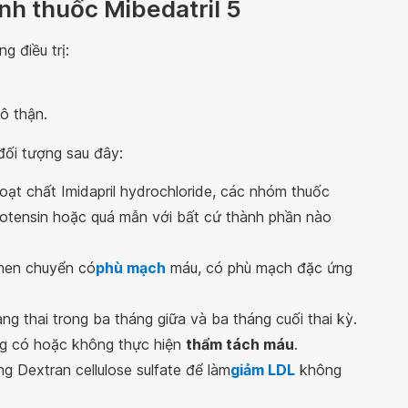
ịnh thuốc Mibedatril 5
g điều trị:
ô thận.
đối tượng sau đây:
ạt chất Imidapril hydrochloride, các nhóm thuốc
tensin hoặc quá mẫn với bất cứ thành phần nào
 men chuyển có
phù mạch
máu, có phù mạch đặc ứng
g thai trong ba tháng giữa và ba tháng cuối thai kỳ.
g có hoặc không thực hiện
thẩm tách máu
.
 Dextran cellulose sulfate để làm
giảm LDL
không