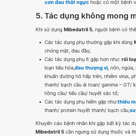
cơn đau thắt ngực
hoặc có một bệnh v
5. Tác dụng không mong m
Khi sử dụng
Mibedatril 5
, người bệnh có th
Các tác dụng phụ thường gặp khi dùng
chóng mặt, đau đầu;
Các tác dụng phụ ít gặp hơn như:
rối l
loạn tiêu hóa,
đau thượng vị
, nôn, ngứa,
khuẩn đường hô hấp trên, nhiễm virus, ph
thanh/ bạch cầu ái toan/ gamma – GT/ ka
hồng cầu/ tiểu cầu/ huyết sắc tố;
Các tác dụng phụ hiếm gặp như:
thiếu 
thanh/ protein huyết thanh/ bạch cầu,
su
Khuyến cáo bệnh nhân khi gặp bất kỳ tác d
Mibedatril 5
cần ngưng sử dụng thuốc và thô