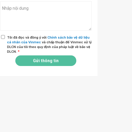
Tôi đã đọc và đồng ý với
Chính sách bảo vệ dữ liệu
cá nhân của Vinmec
và chấp thuận để Vinmec xử lý
DLCN của tôi theo quy định của pháp luật về bảo vệ
DLCN.
*
Gửi thông tin