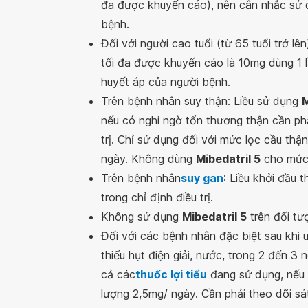
đa được khuyến cáo), nên cân nhắc sử dụ
bệnh.
Đối với người cao tuổi (từ 65 tuổi trở lên
tối đa được khuyến cáo là 10mg dùng 1 l
huyết áp của người bệnh.
Trên bệnh nhân suy thận: Liều sử dụng
M
nếu có nghi ngờ tổn thương thận cần phả
trị. Chỉ sử dụng đối với mức lọc cầu thận
ngày. Không dùng
Mibedatril 5
cho mức 
Trên bệnh nhân
suy gan
: Liều khởi đầu 
trong chỉ định điều trị.
Không sử dụng
Mibedatril 5
trên đối tượ
Đối với các bệnh nhân đặc biệt sau khi uố
thiếu hụt điện giải, nước, trong 2 đến 3
cả các
thuốc lợi tiểu
đang sử dụng, nếu k
lượng 2,5mg/ ngày. Cần phải theo dõi sá