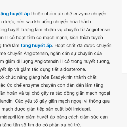
tăng huyết áp
thuộc nhóm ức chế enzyme chuyển
ền dược, nên sau khi uống chuyển hóa thành
rong huyết tương làm nhiệm vụ chuyển từ Angiotensin
in II có hoạt tính co mạch mạnh, kích thích tuyến
g thời làm
tăng huyết áp
. Hoạt chất đã được chuyển
yme chuyển Angiotensin, ngăn cản sự chuyển của
làm giảm đi lượng Angiotensin II có trong huyết tương,
ết áp và giảm tác dụng tiết aldosterone.
có chức năng giáng hóa Bradykinin thành chất
việc ức chế enzyme chuyển còn dẫn đến làm tăng
 tuần hoàn và tại chỗ gây ra tác động giãn mạch ngoại
landin. Các yếu tố gây giãn mạch ngoại vi thông qua
 mạch được gián tiếp sản xuất bởi Imidapril.
 Imidapril làm giảm huyết áp bằng cách giảm sức cản
 tăng tần số tim do có phản xạ bù trừ.