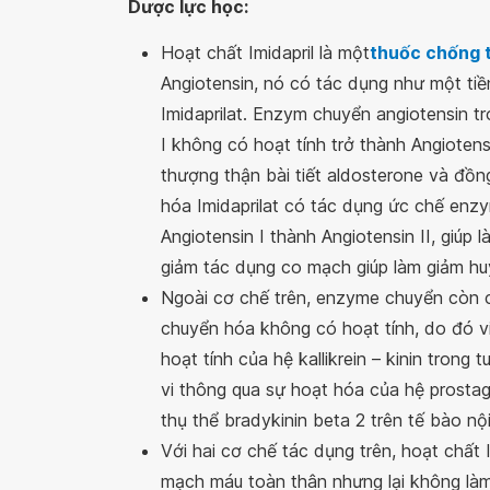
Dược lực học:
Hoạt chất Imidapril là một
thuốc chống 
Angiotensin, nó có tác dụng như một ti
Imidaprilat. Enzym chuyển angiotensin t
I không có hoạt tính trở thành Angiotens
thượng thận bài tiết aldosterone và đồn
hóa Imidaprilat có tác dụng ức chế enz
Angiotensin I thành Angiotensin II, giúp 
giảm tác dụng co mạch giúp làm giảm huy
Ngoài cơ chế trên, enzyme chuyển còn 
chuyển hóa không có hoạt tính, do đó 
hoạt tính của hệ kallikrein – kinin trong
vi thông qua sự hoạt hóa của hệ prostag
thụ thể bradykinin beta 2 trên tế bào nội
Với hai cơ chế tác dụng trên, hoạt chất
mạch máu toàn thân nhưng lại không làm