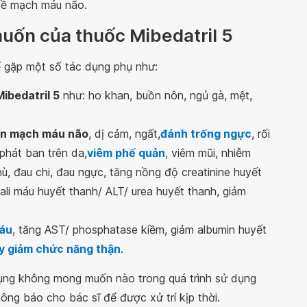
ề mạch máu não.
uốn của thuốc Mibedatril 5
ể gặp một số tác dụng phụ như:
Mibedatril 5
như: ho khan, buồn nôn, ngủ gà, mệt,
oạn mạch máu não
, dị cảm, ngất,
đánh trống ngực
, rối
 phát ban trên da,
viêm phế quản
, viêm mũi, nhiễm
ù, đau chi, đau ngực, tăng nồng độ creatinine huyết
li máu huyết thanh/ ALT/ urea huyết thanh, giảm
máu
, tăng AST/ phosphatase kiềm, giảm albumin huyết
y giảm chức năng thận
.
ụng không mong muốn nào trong quá trình sử dụng
ng báo cho bác sĩ để được xử trí kịp thời.