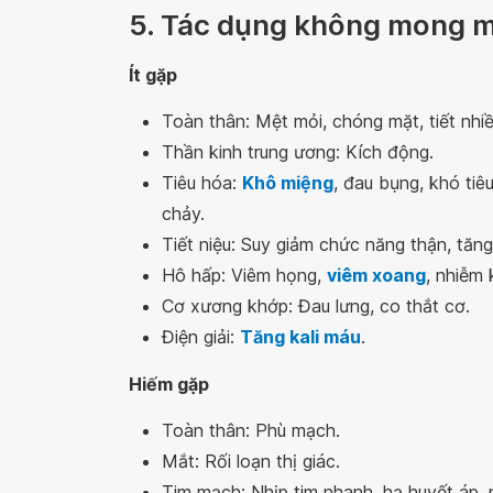
5. Tác dụng không mong 
Ít gặp
Toàn thân: Mệt mỏi, chóng mặt, tiết nhi
Thần kinh trung ương: Kích động.
Tiêu hóa:
Khô miệng
, đau bụng, khó tiê
chảy.
Tiết niệu: Suy giảm chức năng thận, tăng 
Hô hấp: Viêm họng,
viêm xoang
, nhiễm
Cơ xương khớp: Đau lưng, co thắt cơ.
Điện giải:
Tăng kali máu
.
Hiếm gặp
Toàn thân: Phù mạch.
Mắt: Rối loạn thị giác.
Tim mạch: Nhịp tim nhanh, hạ huyết áp, 