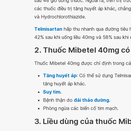
sau 48 giờ uống thuốc. Ngoài ra, trên thị tr
các thuốc điều trị tăng huyết áp khác, chẳn
và Hydrochlorothiazide.
Telmisartan
hấp thu nhanh qua đường tiêu 
42% sau khi uống liều 40mg và 58% sau khi 
2. Thuốc Mibetel 40mg có
Thuốc Mibetel 40mg được chỉ định trong c
Tăng huyết áp
: Có thể sử dụng Telmisa
tăng huyết áp khác.
Suy tim
.
Bệnh thận do
đái tháo đường
.
Phòng ngừa các biến cố tim mạch.
3. Liều dùng của thuốc Mi