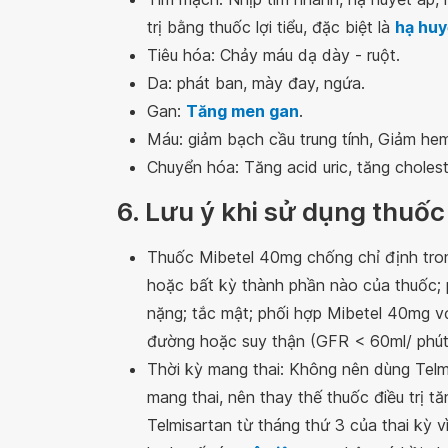
trị bằng thuốc lợi tiểu, đặc biệt là
hạ huy
Tiêu hóa: Chảy máu dạ dày - ruột.
Da: phát ban, mày đay, ngứa.
Gan:
Tăng men gan
.
Máu: giảm bạch cầu trung tính, Giảm he
Chuyển hóa: Tăng acid uric, tăng cholest
6. Lưu ý khi sử dụng thuốc
Thuốc Mibetel 40mg chống chỉ định tro
hoặc bất kỳ thành phần nào của thuốc; 
nặng; tắc mật; phối hợp Mibetel 40mg vớ
đường hoặc suy thận (GFR < 60ml/ phút
Thời kỳ mang thai: Không nên dùng Telm
mang thai, nên thay thế thuốc điều trị t
Telmisartan từ tháng thứ 3 của thai kỳ v