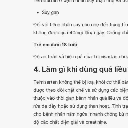
Telmisartan ở bệnh nhân suy thận nhẹ và tru
Suy gan
Đối với bệnh nhân suy gan nhẹ đến trung bìn
không được quá 40mg/ lần/ ngày. Chống chỉ
Trẻ em dưới 18 tuổi
Độ an toàn và hiệu quả của Telmisartan chư
4. Làm gì khi dùng quá liề
Telmisartan không thể bị loại khỏi cơ thể b
được theo dõi chặt chẽ và sử dụng các biện p
thuộc vào thời gian bệnh nhân quá liều và độ
rửa dạ dày hoặc sử dụng than hoạt. Tình tr
cho bệnh nhân nằm ngửa, nhanh chóng bù m
độ các chất điện giải và creatinine.