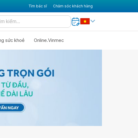
Tìm bác sĩ
Chăm sóc khách hàng
ng sức khoẻ
Online.Vinmec