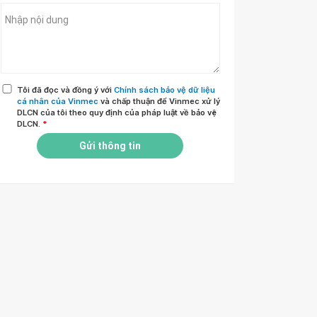
Tôi đã đọc và đồng ý với
Chính sách bảo vệ dữ liệu
cá nhân của Vinmec
và chấp thuận để Vinmec xử lý
DLCN của tôi theo quy định của pháp luật về bảo vệ
DLCN.
*
Gửi thông tin