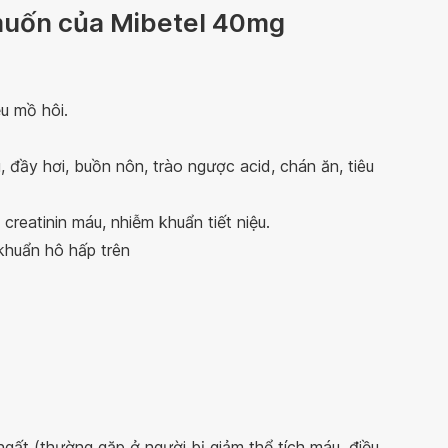
muốn của Mibetel 40mg
ều mồ hôi.
u, đầy hơi, buồn nôn, trào ngược acid, chán ăn, tiêu
creatinin máu, nhiễm khuẩn tiết niệu.
 khuẩn hô hấp trên
ngất (thường gặp ở người bị giảm thể tích máu, điều