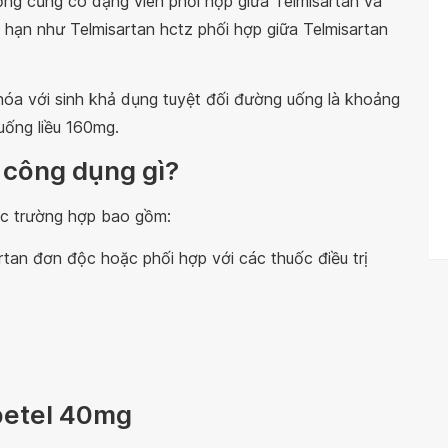
ường cũng có dạng viên phối hợp giữa Telmisartan và
g hạn như Telmisartan hctz phối hợp giữa Telmisartan
hóa với sinh khả dụng tuyệt đối đường uống là khoảng
uống liều 160mg.
 công dụng gì?
ác trường hợp bao gồm:
rtan đơn độc hoặc phối hợp với các thuốc điều trị
betel 40mg