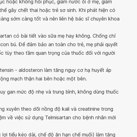
hục hoặc không hồi phục, giảm nước ối ở mẹ, giảm
thể gây chết thai hoặc trẻ sơ sinh. Khi phát hiện có
càng sớm càng tốt và nên liên hệ bác sĩ chuyên khoa
sartan có bài tiết vào sữa mẹ hay không. Chống chỉ
 con bú. Để đảm bảo an toàn cho trẻ, mẹ phải quyết
 tùy theo tầm quan trọng của thuốc đối với người
tensin - aldosteron làm tăng nguy cơ hạ huyết áp
động mạch thận hai bên hoặc một bên.
uy gan mức độ nhẹ và trung bình, không dùng thuốc
 xuyên theo dõi nồng độ kali và creatinine trong
hiệm về việc sử dụng Telmisartan cho bệnh nhân mới
 lợi tiểu kéo dài, chế độ ăn hạn chế muối) làm tăng