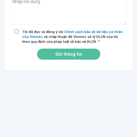
Tôi đã đọc và đồng ý với
Chính sách bảo vệ dữ liệu cá nhân
của Vinmec
và chấp thuận để Vinmec xử lý DLCN của tôi
theo quy định của pháp luật về bảo vệ DLCN.
*
Gửi thông tin