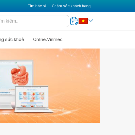
Tìm bác sĩ
Chăm sóc khách hàng
ng sức khoẻ
Online.Vinmec