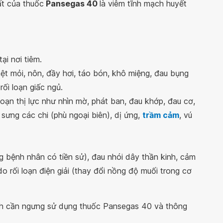
t của thuốc
Pansegas 40
là viêm tĩnh mạch huyết
ại nơi tiêm.
mệt mỏi, nôn, đầy hơi, táo bón, khô miệng, đau bụng
rối loạn giấc ngủ.
 loạn thị lực như nhìn mờ, phát ban, đau khớp, đau cơ,
 sưng các chi (phù ngoại biên), dị ứng,
trầm cảm
, vú
ng bệnh nhân có tiền sử), đau nhói dây thần kinh, cảm
o rối loạn điện giải (thay đổi nồng độ muối trong cơ
ệnh cần ngưng sử dụng thuốc Pansegas 40 và thông