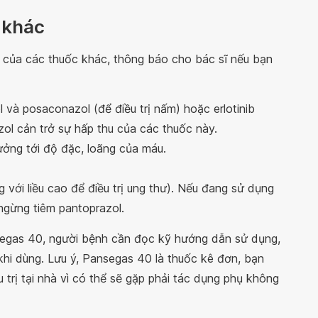
 khác
 của các thuốc khác, thông báo cho bác sĩ nếu bạn
ol và posaconazol (để điều trị nấm) hoặc erlotinib
azol cản trở sự hấp thu của các thuốc này.
ởng tới độ đặc, loãng của máu.
 với liều cao để điều trị ung thư). Nếu đang sử dụng
 ngừng tiêm pantoprazol.
nsegas 40, người bệnh cần đọc kỹ hướng dẫn sử dụng,
khi dùng. Lưu ý, Pansegas 40 là thuốc kê đơn, bạn
 trị tại nhà vì có thể sẽ gặp phải tác dụng phụ không