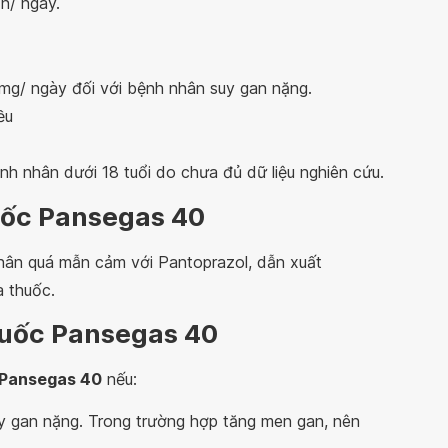
ần/ ngày.
mg/ ngày đối với bệnh nhân suy gan nặng.
ều
h nhân dưới 18 tuổi do chưa đủ dữ liệu nghiên cứu.
uốc Pansegas 40
hân quá mẫn cảm với Pantoprazol, dẫn xuất
 thuốc.
huốc Pansegas 40
Pansegas 40
nếu:
y gan nặng. Trong trường hợp tăng men gan, nên