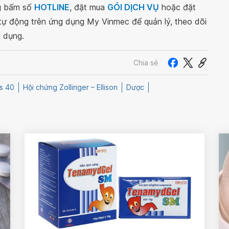
ng bấm số
HOTLINE
, đặt mua
GÓI DỊCH VỤ
hoặc đặt
 tự động trên ứng dụng My Vinmec để quản lý, theo dõi
g dụng.
Chia sẻ
s 40
Hội chứng Zollinger – Ellison
Dược