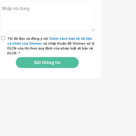
Tôi đã đọc và đồng ý với
Chính sách bảo vệ dữ liệu
cá nhân của Vinmec
và chấp thuận để Vinmec xử lý
DLCN của tôi theo quy định của pháp luật về bảo vệ
DLCN.
*
Gửi thông tin