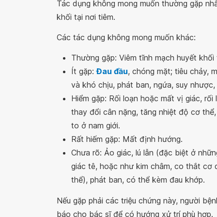
Tác dụng không mong muốn thường gặp nhấ
khối tại nơi tiêm.
Các tác dụng không mong muốn khác:
Thường gặp: Viêm tĩnh mạch huyết khối t
Ít gặp:
Đau đầu
, chóng mặt; tiêu chảy, 
và khó chịu, phát ban, ngứa, suy nhược, 
Hiểm gặp: Rối loạn hoặc mất vị giác, rối
thay đổi cân nặng, tăng nhiệt độ cơ thể,
to ở nam giới.
Rất hiếm gặp: Mất định hướng.
Chưa rõ: Ảo giác, lú lẫn (đặc biệt ở nhữ
giác tê, hoặc như kim châm, co thắt cơ d
thể), phát ban, có thể kèm đau khớp.
Nếu gặp phải các triệu chứng này, người b
báo cho bác sĩ để có hướng xử trí phù hợp.