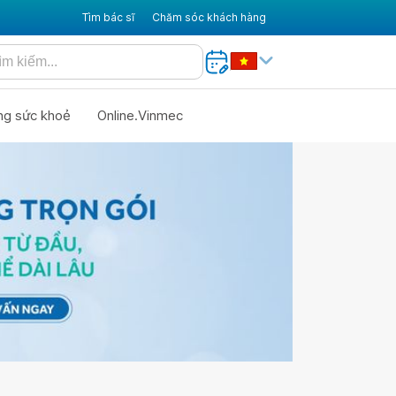
Tìm bác sĩ
Chăm sóc khách hàng
ng sức khoẻ
Online.Vinmec