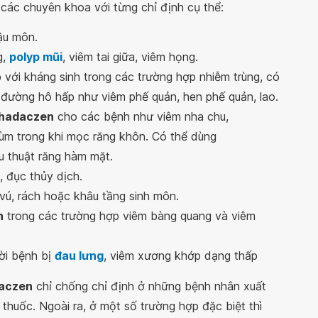
các chuyên khoa với từng chỉ định cụ thể:
hậu môn.
g,
polyp mũi
, viêm tai giữa, viêm họng.
 với kháng sinh trong các trường hợp nhiễm trùng, có
đường hô hấp như viêm phế quản, hen phế quản, lao.
hadaczen
cho các bệnh như viêm nha chu,
trùm trong khi mọc răng khôn. Có thể dùng
u thuật răng hàm mặt.
 đục thủy dịch.
ú, rách hoặc khâu tầng sinh môn.
n
trong các trường hợp viêm bàng quang và viêm
ời bệnh bị
đau lưng
, viêm xương khớp dạng thấp
aczen
chỉ chống chỉ định ở những bệnh nhân xuất
thuốc. Ngoài ra, ở một số trường hợp đặc biệt thì