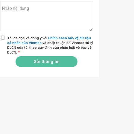
Tôi đã đọc và đồng ý với
Chính sách bảo vệ dữ liệu
cá nhân của Vinmec
và chấp thuận để Vinmec xử lý
DLCN của tôi theo quy định của pháp luật về bảo vệ
DLCN.
*
Gửi thông tin