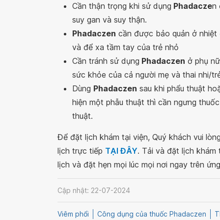
Cần thận trọng khi sử dụng
Phadacze
n 
suy gan và suy thận.
Phadaczen
cần được bảo quản ở nhiệt đ
và để xa tầm tay của trẻ nhỏ
Cần tránh sử dụng
Phadaczen
ở phụ nữ
sức khỏe của cả người mẹ và thai nhi/tr
Dùng
Phadaczen
sau khi phẩu thuật hoặ
hiện một phẫu thuật thì cần ngưng thuốc
thuật.
Để đặt lịch khám tại viện, Quý khách vui lò
lịch trực tiếp
TẠI ĐÂY
. Tải và đặt lịch khám
lịch và đặt hẹn mọi lúc mọi nơi ngay trên ứn
Cập nhật: 22-07-2024
Viêm phổi
Công dụng của thuốc Phadaczen
T