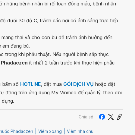
ở những bệnh nhân bị rối loạn đông máu, bệnh nhân
ộ dưới 30 độ C, tránh các nơi có ánh sáng trực tiếp
 mang thai và cho con bú để tránh ảnh hưởng đến
ẻ em đang bú.
c trong khi phẫu thuật. Nếu người bệnh sắp thực
Phadaczen
ít nhất 2 tuần trước khi thực hiện phẫu
ng bấm số
HOTLINE
, đặt mua
GÓI DỊCH VỤ
hoặc đặt
 tự động trên ứng dụng My Vinmec để quản lý, theo dõi
g dụng.
Chia sẻ
huốc Phadaczen
Viêm xoang
Viêm nha chu