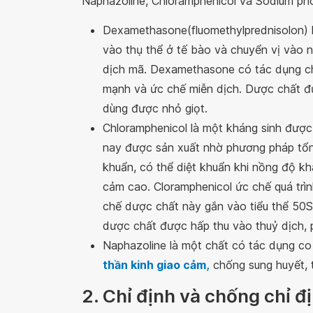
Naphazoline, Chloramphenicol và Sodium ph
Dexamethasone(fluomethylprednisolon) 
vào thụ thể ở tế bào và chuyển vị vào 
dịch mã. Dexamethasone có tác dụng chí
mạnh và ức chế miễn dịch. Dược chất đư
dùng được nhỏ giọt.
Chloramphenicol là một kháng sinh được
nay được sản xuất nhờ phương pháp tổ
khuẩn, có thể diệt khuẩn khi nồng độ k
cảm cao. Cloramphenicol ức chế quá trìn
chế dược chất này gắn vào tiểu thể 50S 
dược chất được hấp thu vào thuỷ dịch, p
Naphazoline là một chất có tác dụng co 
thần kinh giao cảm
,
chống sung huyết, 
2. Chỉ định và chống chỉ 