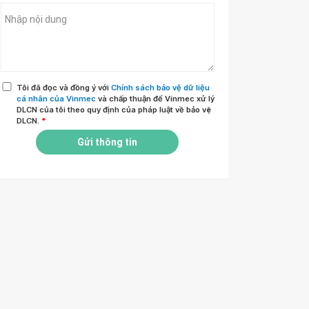
Tôi đã đọc và đồng ý với
Chính sách bảo vệ dữ liệu
cá nhân của Vinmec
và chấp thuận để Vinmec xử lý
DLCN của tôi theo quy định của pháp luật về bảo vệ
DLCN.
*
Gửi thông tin