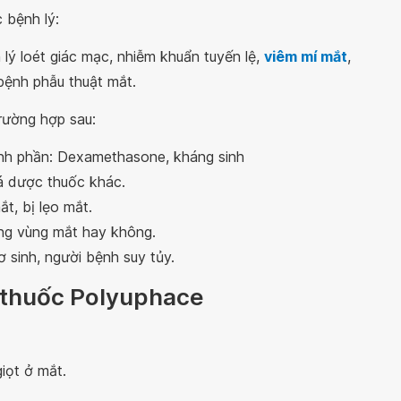
 bệnh lý:
 lý loét giác mạc, nhiễm khuẩn tuyến lệ,
viêm mí mắt
,
bệnh phẫu thuật mắt.
rường hợp sau:
ành phần: Dexamethasone, kháng sinh
á dược thuốc khác.
t, bị lẹo mắt.
ng vùng mắt hay không.
 sinh, người bệnh suy tủy.
g thuốc Polyuphace
ọt ở mắt.