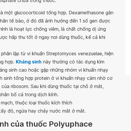
osphate chứa trong thuốc.
là một glucocorticoid tổng hợp. Dexamethasone gắn
nhân tế bào, ở đó đã ảnh hưởng đến 1 số gen được
nh là hoạt lực chống viêm, là chất chống dị ứng
ợc hấp thu tốt ở ngay nơi dùng thuốc, kể cả khi
 phân lập từ vi khuẩn Streptomyces venezuelae, hiện
ng hợp.
Kháng sinh
này thường có tác dụng kìm
háng sinh cao hoặc gặp những nhóm vi khuẩn nhạy
h sinh tổng hợp protein ở vi khuẩn nhạy cảm nhờ cơ
của ribosom. Sau khi dùng thuốc tại chỗ ở mắt,
hân bố cả trong dịch kính.
mạch, thuộc loại thuốc kích thích
tấy đỏ, ngứa hay chảy nước mắt ở mắt.
định của thuốc Polyuphace