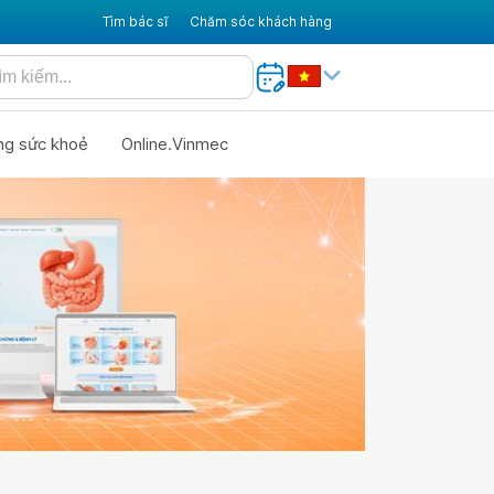
Tìm bác sĩ
Chăm sóc khách hàng
ng sức khoẻ
Online.Vinmec