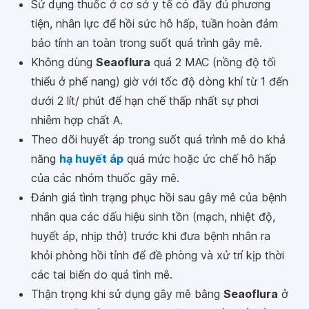
Sử dụng thuốc ở cơ sở y tế có đầy đủ phương
tiện, nhân lực để hồi sức hô hấp, tuần hoàn đảm
bảo tính an toàn trong suốt quá trình gây mê.
Không dùng
Seaoflura
quá 2 MAC (nồng độ tối
thiểu ở phế nang) giờ với tốc độ dòng khí từ 1 đến
dưới 2 lít/ phút để hạn chế thấp nhất sự phơi
nhiễm hợp chất A.
Theo dõi huyết áp trong suốt quá trình mê do khả
năng
hạ huyết áp
quá mức hoặc ức chế hô hấp
của các nhóm thuốc gây mê.
Đánh giá tình trạng phục hồi sau gây mê của bệnh
nhân qua các dấu hiệu sinh tồn (mạch, nhiệt độ,
huyết áp, nhịp thở) trước khi đưa bệnh nhân ra
khỏi phòng hồi tỉnh để đề phòng và xử trí kịp thời
các tai biến do quá tình mê.
Thận trọng khi sử dụng gây mê bằng
Seaoflura
ở