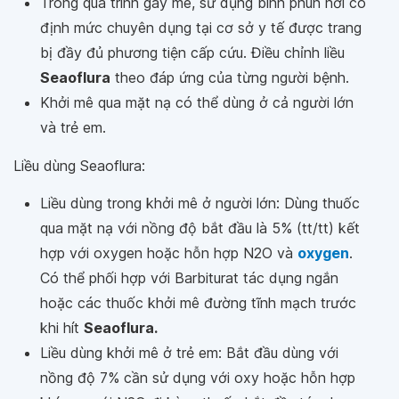
Trong quá trình gây mê, sử dụng bình phun hơi có
định mức chuyên dụng tại cơ sở y tế được trang
bị đầy đủ phương tiện cấp cứu. Điều chỉnh liều
Seaoflura
theo đáp ứng của từng người bệnh.
Khởi mê qua mặt nạ có thể dùng ở cả người lớn
và trẻ em.
Liều dùng Seaoflura:
Liều dùng trong khởi mê ở người lớn: Dùng thuốc
qua mặt nạ với nồng độ bắt đầu là 5% (tt/tt) kết
hợp với oxygen hoặc hỗn hợp N2O và
oxygen
.
Có thể phối hợp với Barbiturat tác dụng ngắn
hoặc các thuốc khởi mê đường tĩnh mạch trước
khi hít
Seaoflura.
Liều dùng khởi mê ở trẻ em: Bắt đầu dùng với
nồng độ 7% cần sử dụng với oxy hoặc hỗn hợp