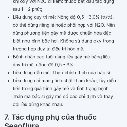
khí oxy với N2O đi kèm; thuốc bắt đầu tác dụng
sau 1 - 2 phút;
Liều dùng duy trì mê: Nồng độ 0,5 - 3,0% (tt/tt),
có thể dùng riêng lẻ hoặc phối hợp với N2O. Nên
dùng phương tiện gây mê được chuẩn hóa đặc
biệt như bình bốc hơi. Không sử dụng oxy trong
trường hợp duy trì điều trị hôn mê.
Bệnh nhân cao tuổi dùng liều gây mê bằng liều
duy trì mê, nồng độ 0,5 - 3%.
Liều dùng dẫn mê: Theo chỉnh định của bác sĩ.
Liều dùng chỉ mang tính chất tham khảo, tùy diễn
tiến trong quá trình gây mê và tình trạng bệnh
nhân mà bác sĩ gây mê có các chỉ định và thay
đổi liều dùng khác nhau.
7. Tác dụng phụ của thuốc
Seaoflura