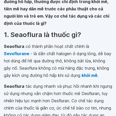
đường hô hấp, thường được chỉ định trong khởi mê,
tiền mê hay dẫn mê trước các phẫu thuật cho cả
người lớn và trẻ em. Vậy cơ chế tác dụng và các chỉ
định của thuốc là gì?
1. Seaoflura là thuốc gì?
Seaoflura
có thành phần hoạt chất chính là
Sevoflurane
- là dẫn chất halogen ở dạng lỏng, dễ bay
hơi dùng để hít qua đường thở, không bắt lửa, không
gây nổ. Seaoflura không có mùi hăng đặc trưng, không
gây kích ứng đường hô hấp khi sử dụng
khởi mê
.
Seaoflura
tác dụng nhanh và phục hồi nhanh khi ngưng
sử dụng nhưng vẫn chậm hơn thuốc mê Desfluran, tuy
nhiên hiệu lực mạnh hơn Desfluran. Cơ chế tác dụng
chính của thuốc là giãn cơ, ức chế tế bào cơ tim, nhưng
không có tác dụng giảm đau, từ đó gây tác dụng an