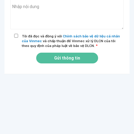
Tôi đã đọc và đồng ý với
Chính sách bảo vệ dữ liệu cá nhân
của Vinmec
và chấp thuận để Vinmec xử lý DLCN của tôi
theo quy định của pháp luật về bảo vệ DLCN.
*
Gửi thông tin