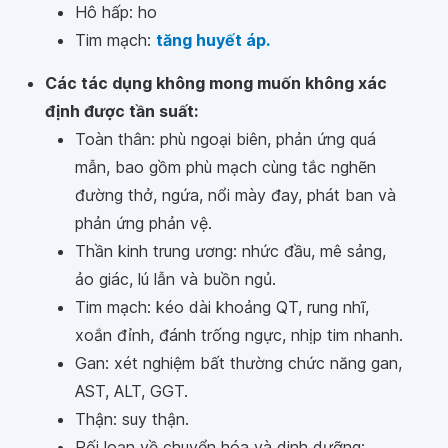
Hô hấp: ho
Tim mạch:
tăng huyết áp.
Các tác dụng không mong muốn không xác
định được tần suất:
Toàn thân: phù ngoại biên, phản ứng quá
mẫn, bao gồm phù mạch cùng tắc nghẽn
đường thở, ngứa, nổi mày đay, phát ban và
phản ứng phản vệ.
Thần kinh trung ương: nhức đầu, mê sảng,
ảo giác, lú lẫn và buồn ngủ.
Tim mạch: kéo dài khoảng QT, rung nhĩ,
xoắn đỉnh, đánh trống ngực, nhịp tim nhanh.
Gan: xét nghiệm bất thường chức năng gan,
AST, ALT, GGT.
Thận: suy thận.
Rối loạn về chuyển hóa và dinh dưỡng: