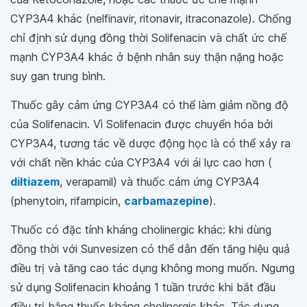
CYP3A4 khác (nelfinavir, ritonavir, itraconazole). Chống
chỉ định sử dụng đồng thời Solifenacin và chất ức chế
mạnh CYP3A4 khác ở bệnh nhân suy thận nặng hoặc
suy gan trung bình.
Thuốc gây cảm ứng CYP3A4 có thể làm giảm nồng độ
của Solifenacin. Vì Solifenacin được chuyển hóa bởi
CYP3A4, tương tác về dược động học là có thể xảy ra
với chất nền khác của CYP3A4 với ái lực cao hơn (
diltiazem
, verapamil) và thuốc cảm ứng CYP3A4
(phenytoin, rifampicin,
carbamazepine
).
Thuốc có đặc tính kháng cholinergic khác: khi dùng
đồng thời với Sunvesizen có thể dẫn đến tăng hiệu quả
điều trị và tăng cao tác dụng không mong muốn. Ngưng
sử dụng Solifenacin khoảng 1 tuần trước khi bắt đầu
điều trị bằng thuốc kháng cholinergic khác. Tác dụng