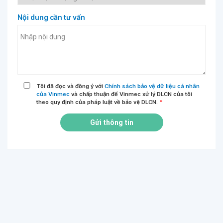
Nội dung cần tư vấn
Tôi đã đọc và đồng ý với
Chính sách bảo vệ dữ liệu cá nhân
của Vinmec
và chấp thuận để Vinmec xử lý DLCN của tôi
theo quy định của pháp luật về bảo vệ DLCN.
*
Gửi thông tin