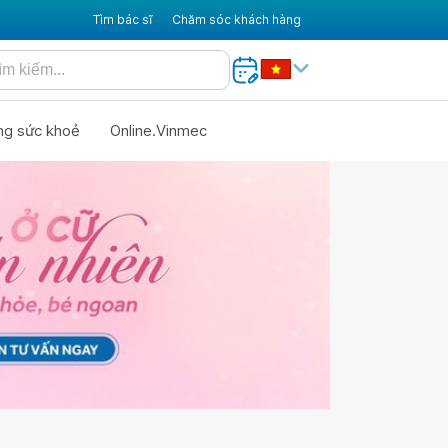
Tìm bác sĩ
Chăm sóc khách hàng
ng sức khoẻ
Online.Vinmec