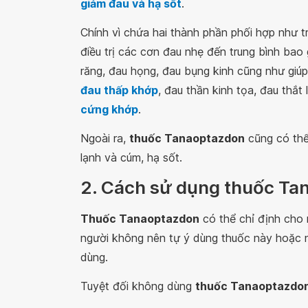
giảm đau và hạ sốt
.
Chính vì chứa hai thành phần phối hợp như t
điều trị các cơn đau nhẹ đến trung bình ba
răng, đau họng, đau bụng kinh cũng như giúp
đau thấp khớp
, đau thần kinh tọa, đau thắ
cứng khớp
.
Ngoài ra,
thuốc Tanaoptazdon
cũng có thể
lạnh và cúm, hạ sốt.
2. Cách sử dụng thuốc T
Thuốc Tanaoptazdon
có thể chỉ định cho n
người không nên tự ý dùng thuốc này hoặc nê
dùng.
Tuyệt đối không dùng
thuốc Tanaoptazdo