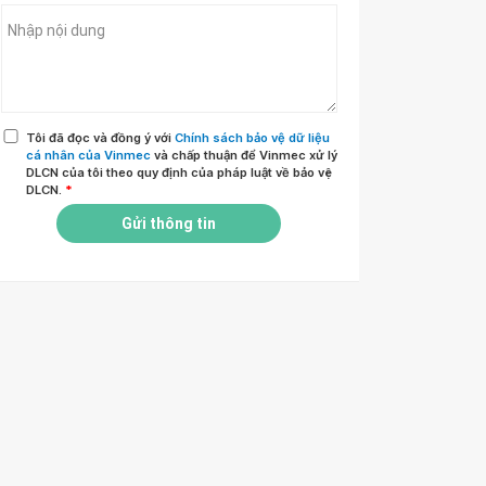
Tôi đã đọc và đồng ý với
Chính sách bảo vệ dữ liệu
cá nhân của Vinmec
và chấp thuận để Vinmec xử lý
DLCN của tôi theo quy định của pháp luật về bảo vệ
DLCN.
*
Gửi thông tin