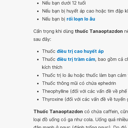
Nếu bạn dưới 12 tuổi
Nếu bạn bị huyết áp cao hoặc tim đập 
Nếu bạn bị
rối loạn lo âu
Cẩn trọng khi dùng
thuốc Tanaoptazdon
nế
sau đây:
Thuốc
điều trị cao huyết áp
Thuốc
điều trị trầm cảm
, bao gồm cả c
kích thích
Thuốc trị lo âu hoặc thuốc làm bạn cảm
Thuốc thông mũi có chứa ephedrin
Theophylline (đối với các vấn đề về phế
Thyroxine (đối với các vấn đề về tuyến 
Thuốc Tanaoptazdon
có chứa caffein, cũn
loại đồ uống có ga như cola. Uống quá nhiều
đập mạnh ở ngực (đánh trống ngực). Do đó,