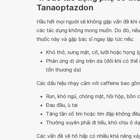
Tanaoptazdon
Hầu hết mọi người sẽ không gặp vấn đề khi
các tác dụng không mong muốn. Do đó, nếu
thuốc này và gặp bác sĩ ngay lập tức nếu:
Khó thở, sưng mặt, cổ, lưỡi hoặc họng (
Phản ứng dị ứng trên da (đôi khi có th
tổn thương da)
Các dấu hiệu nhạy cảm với caffeine bao gồ
Run, khó ngủ, chóng mặt, hồi hộp, bồn ch
Đau đầu, ù tai
Tăng tần số tim hoặc tim đập không đề
Thường xuyên phải đi tiểu, khó chịu ở d
Các vấn đề về hô hấp có nhiều khả năng xảy 