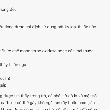
không đều
u đang được chỉ định sử dụng bất kỳ loại thuốc nào
hất ức chế monoamine oxidase hoặc các loại thuốc
 thấy buồn ngủ
 quản)
giáp)
g được tìm thấy trong trà, cà phê, sô cô la và một số
 caffeine có thể gây khó ngủ, run rẩy hoặc cảm giác
 không được uống trà, cà phê, sô cô la hoặc đồ uống