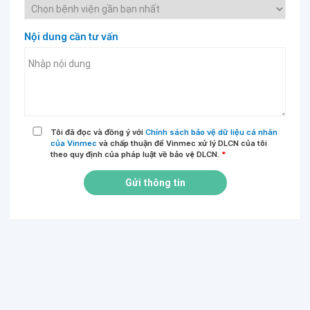
Nội dung cần tư vấn
Tôi đã đọc và đồng ý với
Chính sách bảo vệ dữ liệu cá nhân
của Vinmec
và chấp thuận để Vinmec xử lý DLCN của tôi
theo quy định của pháp luật về bảo vệ DLCN.
*
Gửi thông tin