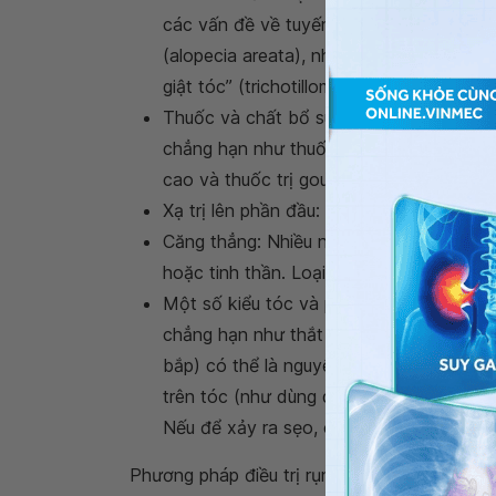
các vấn đề về tuyến giáp. Những nguyê
(alopecia areata), nhiễm trùng da đầu nh
giật tóc” (trichotillomania);
Thuốc và chất bổ sung: Rụng tóc có thể
chẳng hạn như thuốc trị ung thư, viêm k
cao và thuốc trị gout;
Xạ trị lên phần đầu: Tóc có nguy cơ khô
Căng thẳng: Nhiều người gặp tình trạng 
hoặc tinh thần. Loại này chỉ xuất hiện tạ
Một số kiểu tóc và phương pháp điều trị:
chẳng hạn như thắt bím tóc hoặc thắt tó
bắp) có thể là nguyên nhân gây rụng tóc
trên tóc (như dùng dầu nóng) tiến hành 
Nếu để xảy ra sẹo, có thể rụng tóc vĩnh 
Phương pháp điều trị rụng tóc bao gồm sử d