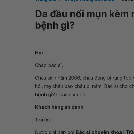
Da đầu nổi mụn kèm r
bệnh gì?
Hỏi
Chào bác sĩ,
Cháu sinh năm 2006, cháu đang bị rụng tóc v
hói, mẹ cháu bảo cháu bị nấm. Bác sĩ cho ch
bệnh gì?
Cháu cảm ơn.
Khách hàng ẩn danh
Trả lời
Được giải đáp bởi
Bác sĩ chuyên khoa I Tr