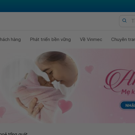
hách hàng
Phát triển bền vững
Về Vinmec
Chuyên tra
hoẻ tổng quát