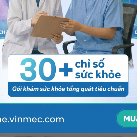
huyên khoa Da Liễu để có chỉ định xét nghiệm, chẩn
ạn có thể đến bệnh viện thuộc
Hệ thống Y tế Vinmec
 bạn đã tin tưởng và gửi câu hỏi đến Vinmec. Chúc bạn
ng bấm số
HOTLINE
, đặt mua
GÓI DỊCH VỤ
hoặc đặt
 tự động trên ứng dụng My Vinmec để quản lý, theo dõi
g dụng.
Chia sẻ
ấm da đầu
Rụng tóc lan tỏa
QnA