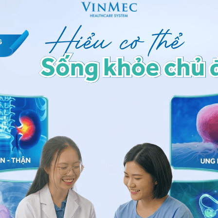
n nhân từ bệnh lý bao gồm bệnh rụng tóc từng vùng
ư khi nhiễm giun đũa và một hội chứng gọi là “nghiện
 gây ra do tác dụng phụ của một số loại thuốc,
hớp, trầm cảm, thuốc dùng trong bệnh tim, huyết áp
ng thể mọc lại như trước;
tóc rụng nhiều sau khi nhận một cú sốc về thể chất
m thời;
 Những kiểu “làm tóc” lạ hoặc thắt tóc quá chặt,
c kiểu cornbow (tóc dính sát da đầu kiểu hình hạt
. Ngoài ra, việc áp dụng những phương pháp điều trị
lâu dài có thể gây viêm nang lông, dẫn đến rụng tóc.
viễn.
ụng thuốc, phẫu thuật để kích thích mọc tóc và làm