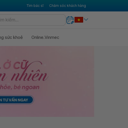
Tìm bác sĩ
Chăm sóc khách hàng
ng sức khoẻ
Online.Vinmec