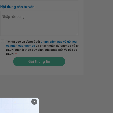
Nội dung cần tư vấn
Tôi đã đọc và đồng ý với
Chính sách bảo vệ dữ liệu
cá nhân của Vinmec
và chấp thuận để Vinmec xử lý
DLCN của tôi theo quy định của pháp luật về bảo vệ
DLCN.
*
Gửi thông tin
×