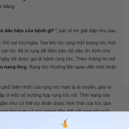
à Nẵng.
à dấu hiệu của bệnh gì? ”,
bác sĩ xin giải đáp như sau:
100 sợi tóc/ngày. Sau khi tóc rụng một lượng tóc mới
g sợi tóc đã bị rụng để đảm bảo độ dày ổn định cho
 ngày thì được gọi là bệnh rụng tóc. Theo thông tin mô
m nang lông
. Rụng tóc thường liên quan đến một hoặc
n phổ biến nhất của rụng tóc nam là di truyền, gây ra
ặp ở một số trường hợp rụng tóc nữ. Tình trạng này
 gần như có thể dự đoán được hình thái của tóc qua
 rụng tóc nam và tóc mỏng dần đối với rụng tóc nữ);
t các rối loạn liên quan đến hormone có thể gây rụng
 đổi nội tiết tố trong thai kỳ, sinh nở, mãn kinh và