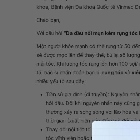
khoa, Bệnh viện Đa khoa Quốc tế Vinmec Đ
Chào bạn,
Với câu hỏi
“Da đầu nổi mụn kèm rụng tóc l
Một người khỏe mạnh có thể rụng từ 50 đến 
sẽ được mọc lên để thay thế, bù lại số lượn
mái tóc. Khi lượng tóc rụng lớn hơn 100 sợi/
tả, bác sĩ chẩn đoán bạn bị
rụng tóc
và
viê
nhiều yếu tố sau đây:
Tiền sử gia đình (di truyền): Nguyên nhâ
hói đầu. Đôi khi nguyên nhân này cũng g
thường xảy ra song song với lão hóa và
thời gian (xuất hiện các đốm hói đối với
Thay đổi nội tiết tố và bệnh lý: Một loạ
tóc vĩnh viễn hoặc tạm thời, bao gồm thay