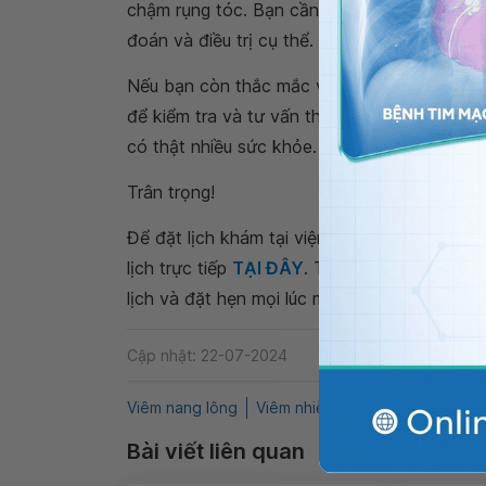
chậm rụng tóc. Bạn cần thăm khám bác sĩ c
đoán và điều trị cụ thể.
Nếu bạn còn thắc mắc về
mụn trên đầu
, b
để kiểm tra và tư vấn thêm bạn nhé. Cảm ơn
có thật nhiều sức khỏe.
Trân trọng!
Để đặt lịch khám tại viện, Quý khách vui lò
lịch trực tiếp
TẠI ĐÂY
. Tải và đặt lịch khám
lịch và đặt hẹn mọi lúc mọi nơi ngay trên ứn
Cập nhật: 22-07-2024
Viêm nang lông
Viêm nhiễm da đầu
Da liễu
N
Bài viết liên quan