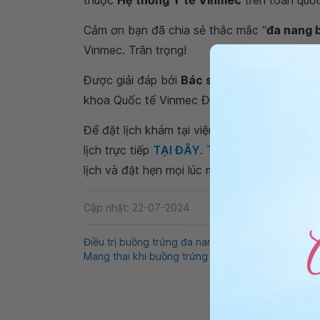
thuộc
Hệ thống Y tế Vinmec
trên toàn quố
Cảm ơn bạn đã chia sẻ thắc mắc “
đa nang b
Vinmec. Trân trọng!
Được giải đáp bởi
Bác sĩ chuyên khoa I Hu
khoa Quốc tế Vinmec Đà Nẵng
Để đặt lịch khám tại viện, Quý khách vui lò
lịch trực tiếp
TẠI ĐÂY
. Tải và đặt lịch khám
lịch và đặt hẹn mọi lúc mọi nơi ngay trên ứn
Cập nhật: 22-07-2024
Điều trị buồng trứng đa nang
QnA
Buồng trứn
Mang thai khi buồng trứng đa nang