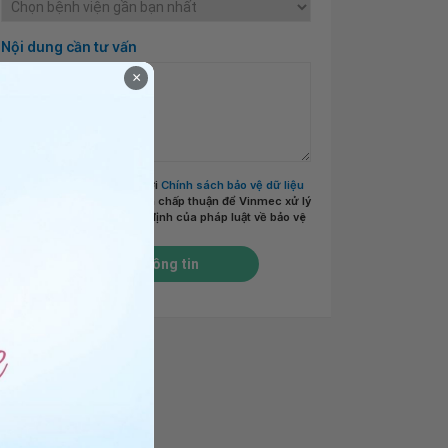
Nội dung cần tư vấn
×
Tôi đã đọc và đồng ý với
Chính sách bảo vệ dữ liệu
cá nhân của Vinmec
và chấp thuận để Vinmec xử lý
DLCN của tôi theo quy định của pháp luật về bảo vệ
DLCN.
*
Gửi thông tin