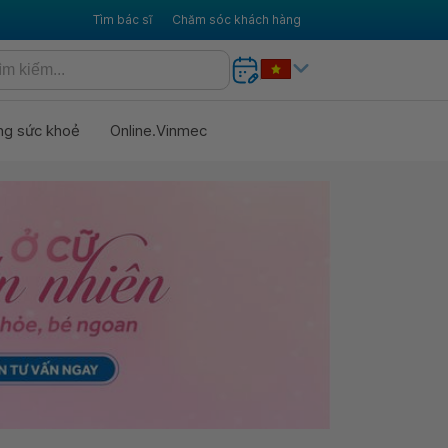
Tìm bác sĩ
Chăm sóc khách hàng
ng sức khoẻ
Online.Vinmec