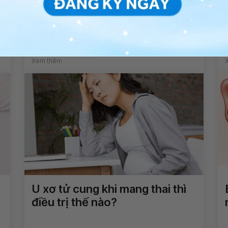
Trẻ sinh non 29 tuần có áp
dụng được phương pháp bơm
Surfactant không?
Xem thêm
U xơ tử cung khi mang thai thì
điều trị thế nào?