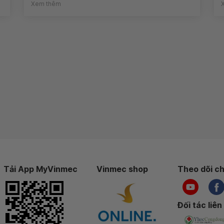
Xem thêm
Tải App MyVinmec
Vinmec shop
Theo dõi ch
Đối tác liên