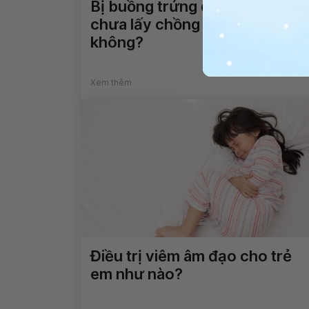
Bị buồng trứng đa nang khi
chưa lấy chồng có cần điều trị
không?
Xem thêm
Điều trị viêm âm đạo cho trẻ
em như nào?