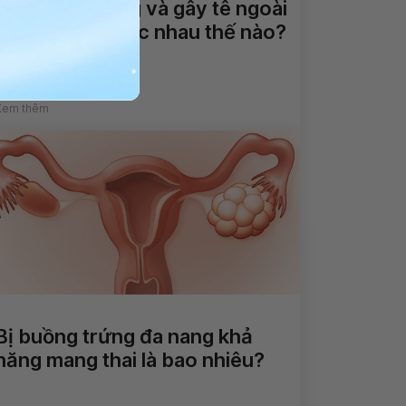
Gây tê tủy sống và gây tê ngoài
màng cứng khác nhau thế nào?
Xem thêm
Bị buồng trứng đa nang khả
năng mang thai là bao nhiêu?