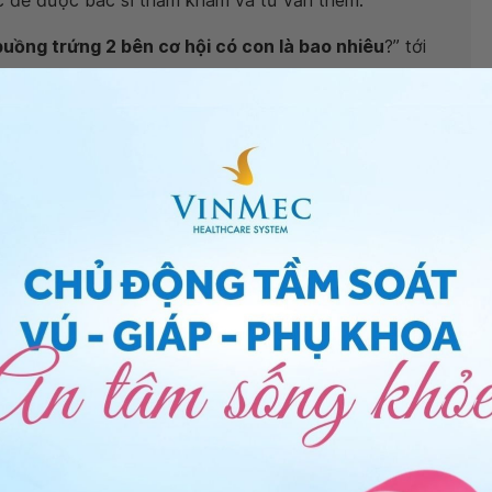
c để được bác sĩ thăm khám và tư vấn thêm.
uồng trứng 2 bên cơ hội có con là bao nhiêu
?” tới
ỳnh Công Tấn -
Khoa Sản Phụ Khoa - Bệnh viện Đa
ng bấm số
HOTLINE
, đặt mua
GÓI DỊCH VỤ
hoặc đặt
 tự động trên ứng dụng My Vinmec để quản lý, theo dõi
g dụng.
Chia sẻ
g đa nang
Sản khoa
Buồng trứng đa nang 2 bên