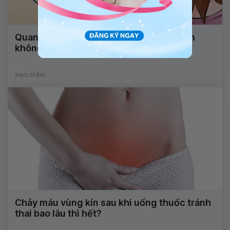
Quan hệ sau sinh bị ra máu có nguy hiểm
không?
Xem thêm
Chảy máu vùng kín sau khi uống thuốc tránh
thai bao lâu thì hết?