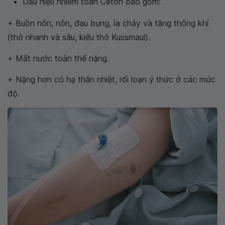
Dấu hiệu nhiễm toan Ceton bao gồm:
+ Buồn nôn, nôn, đau bụng, ỉa chảy và tăng thông khí
(thở nhanh và sâu, kiểu thở Kussmaul).
+ Mất nước toàn thể nặng.
+ Nặng hơn có hạ thân nhiệt, rối loạn ý thức ở các mức
độ.