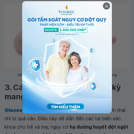
×
Vết loét lâu liền là biến chứng mạn tính của đái tháo đường
3. Các biến chứng trong thời kỳ
mang thai
Glucose máu cao trong thai kỳ
có thể dẫn đến thai
nhi bị quá cân. Điều này dễ dẫn đến các tai biến sản
khoa cho trẻ và mẹ; nguy cơ
hạ đường huyết đột ngột