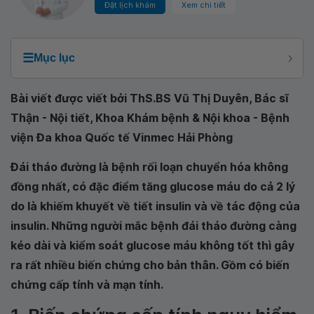
Đặt lịch khám
Xem chi tiết
☰
Mục lục
Bài viết được viết bởi ThS.BS Vũ Thị Duyên, Bác sĩ
Thận - Nội tiết, Khoa Khám bệnh & Nội khoa - Bệnh
viện Đa khoa Quốc tế Vinmec Hải Phòng
Đái tháo đường là bệnh rối loạn chuyển hóa không
đồng nhất, có đặc điểm tăng glucose máu do cả 2 lý
do là khiếm khuyết về tiết insulin và về tác động của
insulin. Những người mắc bệnh đái tháo đường càng
kéo dài và kiểm soát glucose máu không tốt thì gây
ra rất nhiều biến chứng cho bản thân. Gồm có biến
chứng cấp tính và mạn tính.