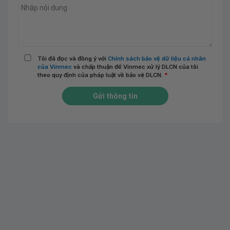
Tôi đã đọc và đồng ý với
Chính sách bảo vệ dữ liệu cá nhân
của Vinmec
và chấp thuận để Vinmec xử lý DLCN của tôi
theo quy định của pháp luật về bảo vệ DLCN.
*
Gửi thông tin