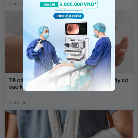
Xem thêm
Tê cánh tay kèm đau gót chân khi ngủ dậy có
sao không?
Xem thêm