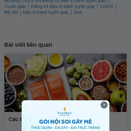
Bổ sung CoQ10 khi kiêng iot điều trị bệnh tuyến giáp
Tuyến giáp
Kiêng iot điều trị bệnh tuyến giáp
CoQ10
Nội tiết
Điều trị bệnh tuyến giáp
QnA
Bài viết liên quan
×
Các thực phẩm tốt cho tuyến giáp