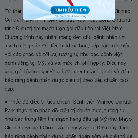
Từ tháng 08/2019, Bệnh viện Đa khoa Quốc tế Vinmec
Central Park (TP.HCM) đã đưa vào hoạt động Chương
trình Điều trị tim mạch trọn gói đầu tiên tại Việt Nam.
Chương trình này nhằm mang đến cho bệnh nhân tim
mạch một phác đồ điều trị khoa học, tiếp cận trực tiếp
với các phác đồ tối ưu, tương tự như các bệnh viện
danh tiếng tại Mỹ, và với mức chi phí hợp lý. Điều này
giúp giải tỏa lo ngại về giá đặt stent mạch vành và đảm
bảo rằng bệnh nhân được điều trị theo tiêu chuẩn cao
cấp.
● Phác đồ điều trị tiêu chuẩn: Bệnh viện Vinmec Central
Park thực hiện phác đồ điều trị chuẩn mực, tương tự
như các trung tâm tim mạch hàng đầu tại Mỹ như Mayo
Clinic, Cleveland Clinic, và Pennsylvania. Điều này đảm
bảo rằng bệnh nhân được chẩn đoán sớm và điều trị đa