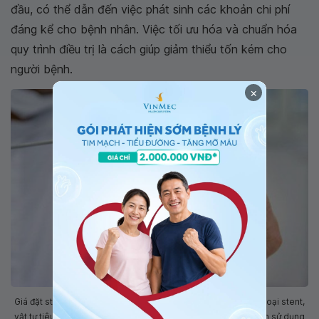
đầu, có thể dẫn đến việc phát sinh các khoản chi phí
đáng kể cho bệnh nhân. Việc tối ưu hóa và chuẩn hóa
quy trình điều trị là cách giúp giảm thiểu tốn kém cho
người bệnh.
×
Giá đặt stent mạch vành còn phụ thuộc vào nhiều yếu tố như: loại stent,
vật tư tiêu hao hỗ trợ đặt stent và số lượng stent mà bệnh nhân sử dụng