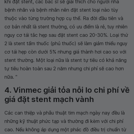
khi đặt stent, các bác sĩ sẽ giải thích cho người nhà
bệnh nhân và bệnh nhân nên đặt stent loại nào tùy
thuộc vào từng trường hợp cụ thể. Ra đời đầu tiên và
cơ bản nhất là stent thường, có ưu điểm là rẻ, tuy nhiên
nguy cơ tái tắc hẹp sau đặt stent cao 20-30%. Loại thứ
2 là stent tẩm thuốc (phủ thuốc) sẽ làm giảm thiểu nguy
cơ tái hẹp còn dưới 5% nhưng giá thành hơi cao so với
stent thường. Một loại nữa là stent tự tiêu có khả năng
tự tiêu hoàn toàn sau 2 năm nhưng chi phí sẽ cao hơn
nữa. ’’
4. Vinmec giải tỏa nỗi lo chi phí về
giá đặt stent mạch vành
Các can thiệp và phẫu thuật tim mạch ngày nay đều là
những kỹ thuật phức tạp và thường đi kèm với chi phí
cao. Nếu không áp dụng một phác đồ điều trị chuẩn từ