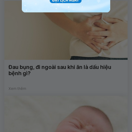
Đau bụng, đi ngoài sau khi ăn là dấu hiệu
bệnh gì?
Xem thêm