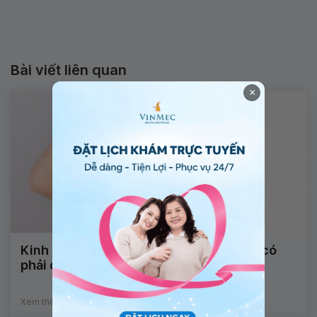
Bài viết liên quan
×
Kinh nguyệt thất thường, đau bụng trái có
phải dấu hiệu thai ngoài tử cung?
Xem thêm