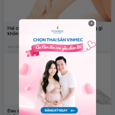
×
Hai chân đi đứng khó khăn có ảnh hưởng gì
không?
Xem thêm
Đau đầu khó chịu đã uống thuốc nhưng