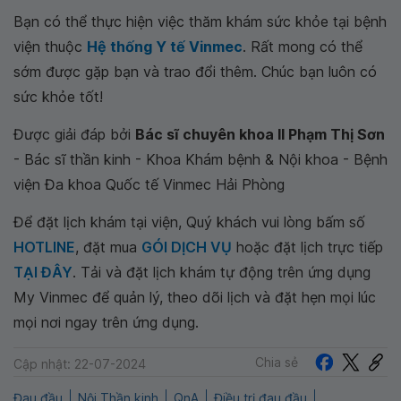
Bạn có thể thực hiện việc thăm khám sức khỏe tại bệnh
viện thuộc
Hệ thống Y tế Vinmec
. Rất mong có thể
sớm được gặp bạn và trao đổi thêm. Chúc bạn luôn có
sức khỏe tốt!
Được giải đáp bởi
Bác sĩ chuyên khoa II Phạm Thị Sơn
- Bác sĩ thần kinh - Khoa Khám bệnh & Nội khoa - Bệnh
viện Đa khoa Quốc tế Vinmec Hải Phòng
Để đặt lịch khám tại viện, Quý khách vui lòng bấm số
HOTLINE
, đặt mua
GÓI DỊCH VỤ
hoặc đặt lịch trực tiếp
TẠI ĐÂY
. Tải và đặt lịch khám tự động trên ứng dụng
My Vinmec để quản lý, theo dõi lịch và đặt hẹn mọi lúc
mọi nơi ngay trên ứng dụng.
Chia sẻ
Cập nhật: 22-07-2024
Đau đầu
Nội Thần kinh
QnA
Điều trị đau đầu